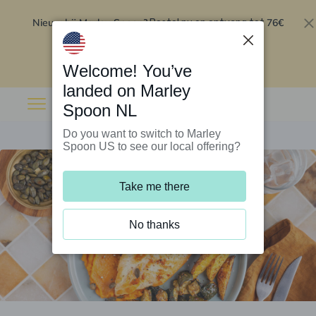
Nieuw bij Marley Spoon?
76€
Bestel nu en ontvang tot
korting op je eerste 5 boxen
.
Inwisselen
Welcome! You’ve
landed on Marley
Spoon NL
Do you want to switch to Marley
Spoon US to see our local offering?
Take me there
No thanks