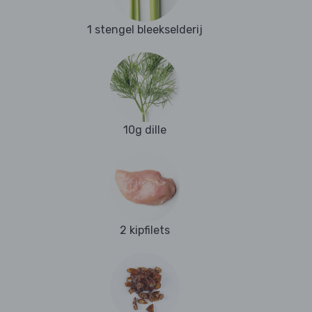
1 stengel bleekselderij
10g dille
2 kipfilets