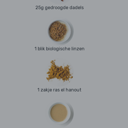
25g gedroogde dadels
1 blik biologische linzen
1 zakje ras el hanout