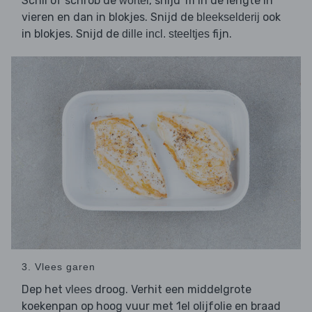
Schil of schrob de
, snijd 'm in de lengte in
wortel
vieren en dan in blokjes. Snijd de
ook
bleekselderij
in blokjes. Snijd de
fijn.
dille incl. steeltjes
3. Vlees garen
Dep het
droog. Verhit een middelgrote
vlees
koekenpan op hoog vuur met 1el olijfolie en braad