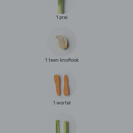
1 prei
1 teen knoflook
1 wortel