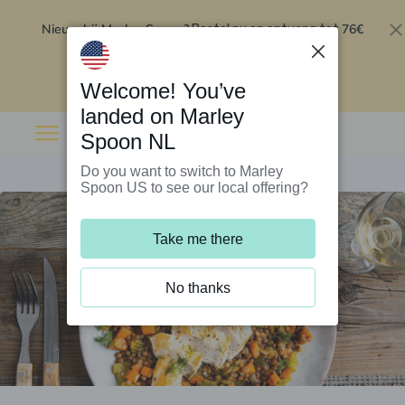
Nieuw bij Marley Spoon?
76€
Bestel nu en ontvang tot
korting op je eerste 5 boxen
.
Inwisselen
Welcome! You’ve
landed on Marley
Spoon NL
Do you want to switch to Marley
Spoon US to see our local offering?
Take me there
No thanks