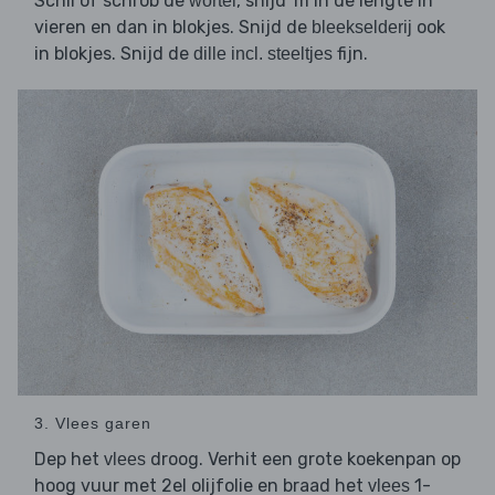
Schil of schrob de
, snijd 'm in de lengte in
wortel
vieren en dan in blokjes. Snijd de
ook
bleekselderij
in blokjes. Snijd de
fijn.
dille incl. steeltjes
3. Vlees garen
Dep het
droog. Verhit een grote koekenpan op
vlees
hoog vuur met 2el olijfolie en braad het
1-
vlees