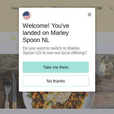
Nieuw bij Marley Spoon?
76€
Bestel nu en ontvang tot
korting op je eerste 5 boxen
.
Inwisselen
Welcome! You’ve
landed on Marley
Spoon NL
Do you want to switch to Marley
Spoon US to see our local offering?
Take me there
No thanks