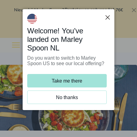
Nieuw bij Marley Spoon?
76€
Bestel nu en ontvang tot
korting op je eerste 5 boxen
.
Inwisselen
Welcome! You’ve
landed on Marley
Spoon NL
Do you want to switch to Marley
Spoon US to see our local offering?
Take me there
No thanks