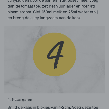
door de pan en fruit 30sec mee. Voeg
currykruiden
dan de
toe, zet het vuur lager en roer 4tl
tomaat
bloem erdoor. Giet 150ml melk en 75ml water erbij
en breng de
langzaam aan de kook.
curry
4. Kaas garen
Snijd de
in blokjes van 1-2cm. Voeg deze toe
kaas