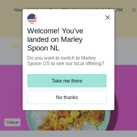
Nieuw bij Marley Spoon?
76€
Bestel nu en ontvang tot
korting op je eerste 5 boxen
.
Inwisselen
Welcome! You’ve
landed on Marley
Spoon NL
Do you want to switch to Marley
Spoon US to see our local offering?
Take me there
No thanks
Deal