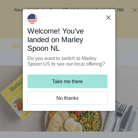
Nieuw bij Marley Spoon?
76€
Bestel nu en ontvang tot
korting op je eerste 5 boxen
.
Inwisselen
Welcome! You’ve
landed on Marley
Spoon NL
Do you want to switch to Marley
Spoon US to see our local offering?
Take me there
No thanks