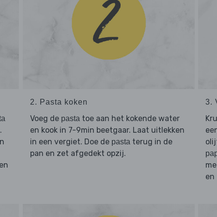
2. Pasta koken
3.
Voeg de
toe aan het kokende water
Kr
ta
pasta
.
en kook in 7-9min beetgaar. Laat uitlekken
een
n
in een vergiet. Doe de
terug in de
oli
pasta
pan en zet afgedekt opzij.
pap
 en
mee
en 