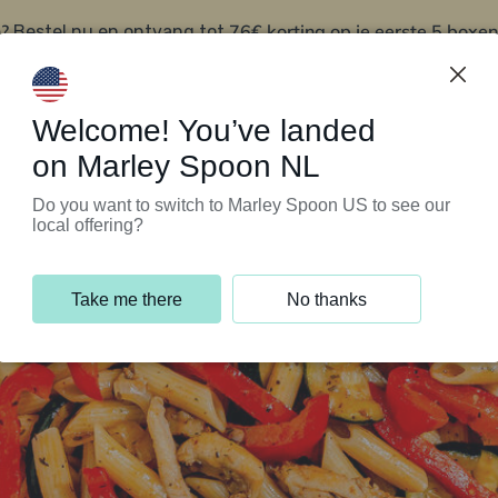
?
76€ korting op je eerste 5 boxen
Bestel nu en ontvang tot
t
Klantenservice
Welcome! You’ve landed
on Marley Spoon NL
Do you want to switch to Marley Spoon US to see our
local offering?
Take me there
No thanks