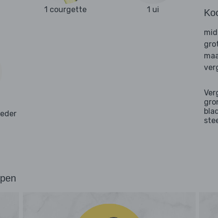
1 courgette
1 ui
Ko
mid
gro
maa
ver
Ver
gro
bla
oeder
ste
ppen