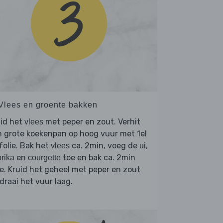
 Vlees en groente bakken
uid het
met peper en zout. Verhit
vlees
 grote koekenpan op hoog vuur met 1el
jfolie. Bak het
ca. 2min, voeg de
,
vlees
ui
en
toe en bak ca. 2min
rika
courgette
. Kruid het geheel met peper en zout
draai het vuur laag.