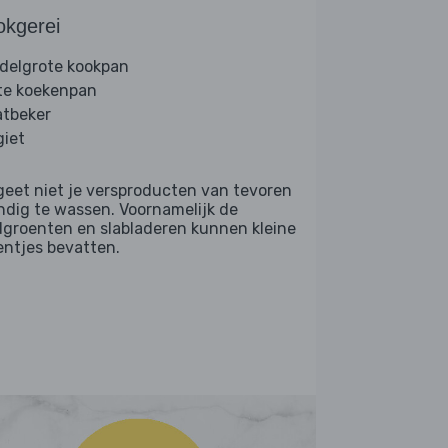
okgerei
delgrote kookpan
te koekenpan
tbeker
giet
geet niet je versproducten van tevoren
ndig te wassen. Voornamelijk de
dgroenten en slabladeren kunnen kleine
entjes bevatten.