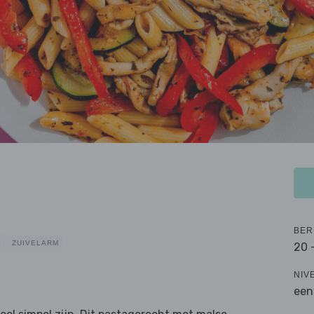
BER
K
ZUIVELARM
20 
NIV
een