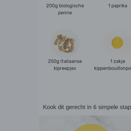
200g biologische
1 paprika
penne
250g Italiaanse
1 zakje
kipreepjes
kippenbouillonp
Kook dit gerecht in 6 simpele sta