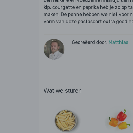
Een lekkere en voedzame maaltijd kan he
kip, courgette en paprika heb je zo op ta
maken. De penne hebben we niet voor ni
vorm van deze pastasoort extra goed ha
Gecreëerd door:
Matthias
Wat we sturen