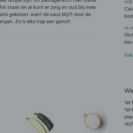
el simpel zijn. Dit pastagerecht met malse
VOE
fel staan én je kunt er jong en oud blij mee
Cal
ets gekozen, want de saus blijft door de
Koo
ngen. Zo is elke hap een genot!
ALL
Glu
bev
Bek
Wat
1el
1el
pep
olij