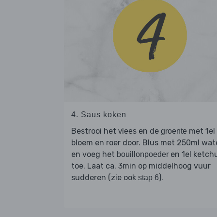
4. Saus koken
Bestrooi het
en de
met 1el
vlees
groente
bloem en roer door. Blus met 250ml wat
en voeg het
en 1el ketch
bouillonpoeder
toe. Laat ca. 3min op middelhoog vuur
sudderen (zie ook
).
stap 6