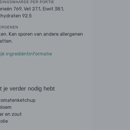
DINGSWAARDE PER PORTIE
orieën 769,
Vet 27.1,
Eiwit 38.1,
lhydraten 92.5
ERGENEN
ten. Kan sporen van andere allergenen
atten.
ijk ingrediëntinformatie
 je verder nodig hebt
 tomatenketchup
 bloem
er en zout
folie