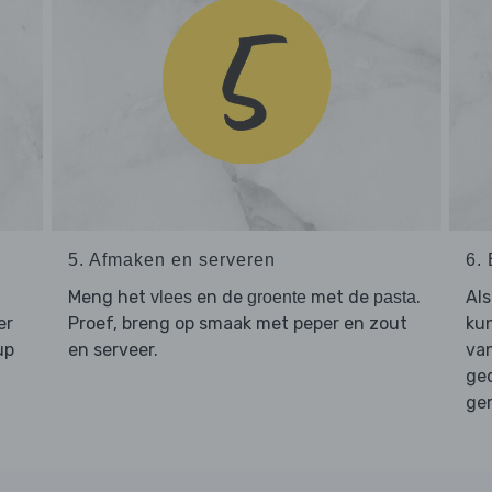
5. Afmaken en serveren
6.
Meng het
en de
met de
.
Als
vlees
groente
pasta
er
Proef, breng op smaak met peper en zout
kun
up
en serveer.
van
ged
ger