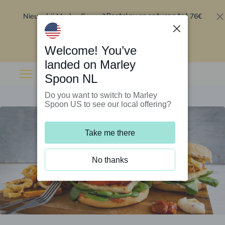
Nieuw bij Marley Spoon?
76€
Bestel nu en ontvang tot
korting op je eerste 5 boxen
.
Inwisselen
Welcome! You’ve
landed on Marley
Spoon NL
Do you want to switch to Marley
Spoon US to see our local offering?
Take me there
No thanks