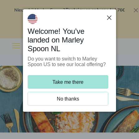
Nieuw bij Marley Spoon?
76€
Bestel nu en ontvang tot
korting op je eerste 5 boxen
.
Inwisselen
Welcome! You’ve
landed on Marley
Spoon NL
Do you want to switch to Marley
Spoon US to see our local offering?
Take me there
No thanks