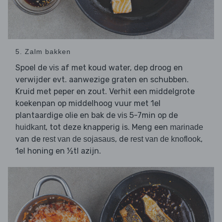
5. Zalm bakken
Spoel de
af met koud water, dep droog en
vis
verwijder evt. aanwezige graten en schubben.
Kruid met peper en zout. Verhit een middelgrote
koekenpan op middelhoog vuur met 1el
plantaardige olie en bak de
5-7min op de
vis
, tot deze knapperig is. Meng een
huidkant
marinade
van de
, de
,
rest van de sojasaus
rest van de knoflook
1el honing en ½tl azijn.