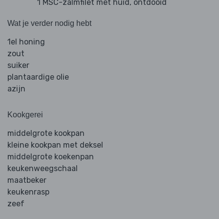
1 MSC-zalmfilet met huid, ontdooid
Wat je verder nodig hebt
1el honing
zout
suiker
plantaardige olie
azijn
Kookgerei
middelgrote kookpan
kleine kookpan met deksel
middelgrote koekenpan
keukenweegschaal
maatbeker
keukenrasp
zeef