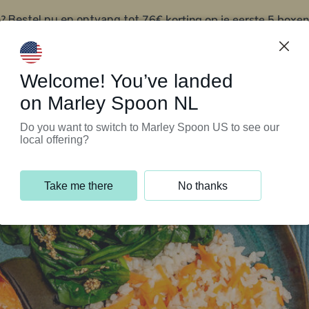
?
76€ korting op je eerste 5 boxen
Bestel nu en ontvang tot
t
Klantenservice
Welcome! You’ve landed
on Marley Spoon NL
Do you want to switch to Marley Spoon US to see our
local offering?
Take me there
No thanks