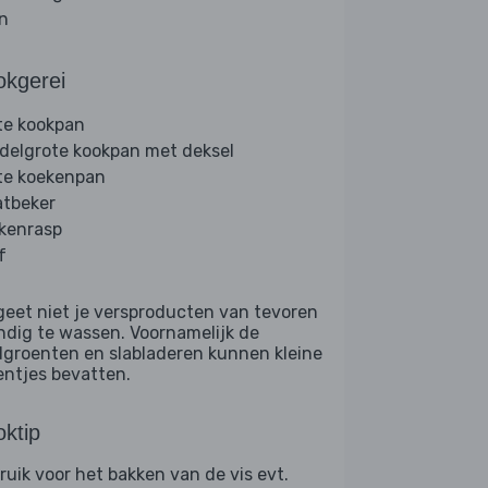
jn
okgerei
te kookpan
delgrote kookpan met deksel
te koekenpan
tbeker
kenrasp
f
geet niet je versproducten van tevoren
ndig te wassen. Voornamelijk de
dgroenten en slabladeren kunnen kleine
entjes bevatten.
ktip
ruik voor het bakken van de vis evt.