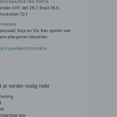
DINGSWAARDE PER PORTIE
orieën 699,
Vet 28.7,
Eiwit 35.5,
lhydraten 72.1
ERGENEN
amzaad, Soja en Vis. Kan sporen van
ere allergenen bevatten.
ijk ingrediëntinformatie
 je verder nodig hebt
 honing
t
ker
ntaardige olie