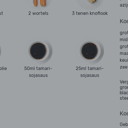
azi
st
2 wortels
3 tenen knoflook
Ko
gro
mid
gro
maa
keu
zee
olie
50ml tamari-
25ml tamari-
sojasaus
sojasaus
Ver
gro
bla
ste
Koo
Geb