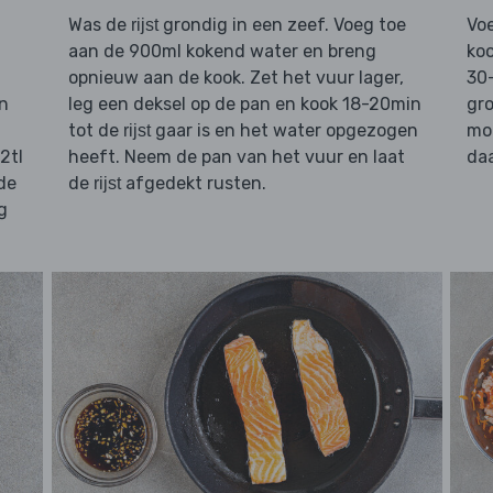
Was de
grondig in een zeef. Voeg toe
Vo
rijst
aan de 900ml kokend water en breng
ko
opnieuw aan de kook. Zet het vuur lager,
30-
n
leg een deksel op de pan en kook 18-20min
gro
tot de
gaar is en het water opgezogen
mog
rijst
2tl
heeft. Neem de pan van het vuur en laat
daa
 de
de
afgedekt rusten.
rijst
g