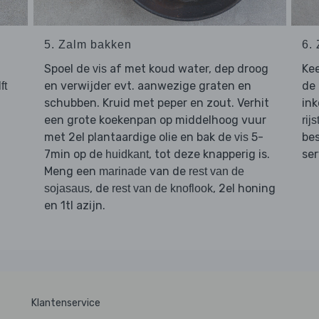
5. Zalm bakken
6.
Spoel de
af met koud water, dep droog
Ke
vis
en verwijder evt. aanwezige graten en
de
ft
schubben. Kruid met peper en zout. Verhit
in
een grote koekenpan op middelhoog vuur
rijs
met 2el plantaardige olie en bak de
5-
be
vis
7min op de
, tot deze knapperig is.
se
huidkant
Meng een
van de
marinade
rest van de
, de
, 2el honing
sojasaus
rest van de knoflook
en 1tl azijn.
Klantenservice