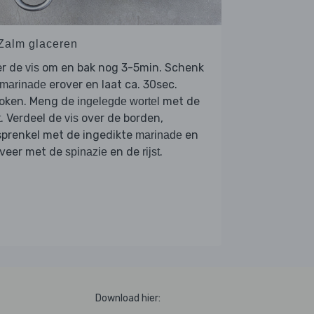
 Zalm glaceren
er de
om en bak nog 3-5min. Schenk
vis
erover en laat ca. 30sec.
marinade
koken. Meng de
met de
ingelegde wortel
. Verdeel de
over de borden,
t
vis
sprenkel met de ingedikte
en
marinade
rveer met de
en de
.
spinazie
rijst
Download hier: