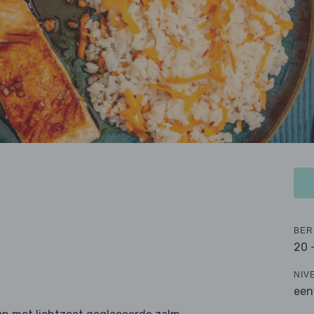
BER
20 
NIV
een