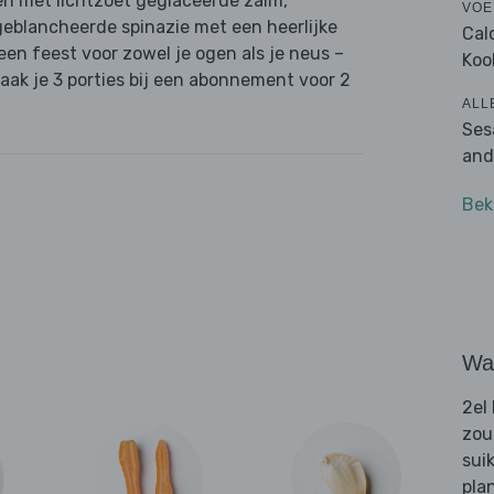
n met lichtzoet geglaceerde zalm,
VOE
geblancheerde spinazie met een heerlijke
Cal
een feest voor zowel je ogen als je neus –
Koo
aak je 3 porties bij een abonnement voor 2
ALL
Ses
and
Bek
Wat
2el
zou
sui
pla