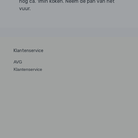
nog ca. 1min koken. Neem de pan van het
vuur.
Klantenservice
AVG
Klantenservice