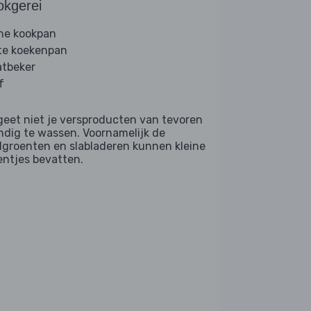
okgerei
ine kookpan
te koekenpan
tbeker
f
geet niet je versproducten van tevoren
ndig te wassen. Voornamelijk de
dgroenten en slabladeren kunnen kleine
entjes bevatten.