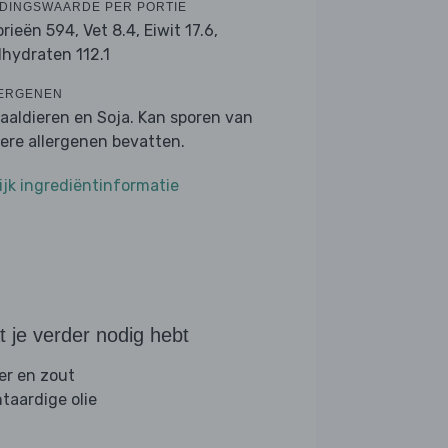
DINGSWAARDE PER PORTIE
orieën 594,
Vet 8.4,
Eiwit 17.6,
lhydraten 112.1
ERGENEN
aaldieren en Soja. Kan sporen van
ere allergenen bevatten.
ijk ingrediëntinformatie
 je verder nodig hebt
er en zout
ntaardige olie