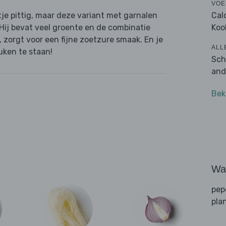
VOE
Cal
je pittig, maar deze variant met garnalen
Koo
. Hij bevat veel groente en de combinatie
 zorgt voor een fijne zoetzure smaak. En je
ALL
uken te staan!
Sch
and
Bek
Wat
pep
pla