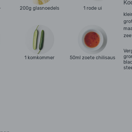
Ko
-
200g glasnoedels
1 rode ui
kle
gro
maa
zee
Ver
gro
1 komkommer
50ml zoete chilisaus
bla
ste