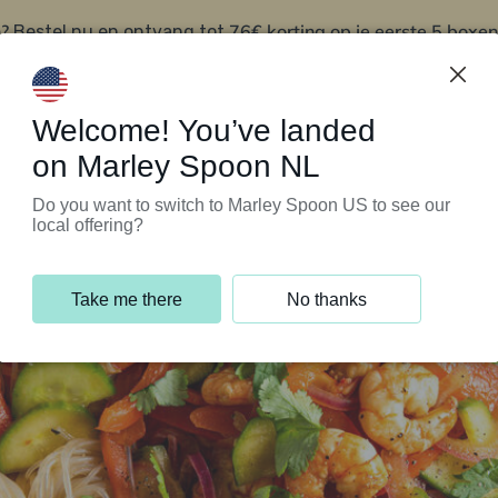
?
76€ korting op je eerste 5 boxen
Bestel nu en ontvang tot
t
Klantenservice
Welcome! You’ve landed
on Marley Spoon NL
Do you want to switch to Marley Spoon US to see our
local offering?
Take me there
No thanks