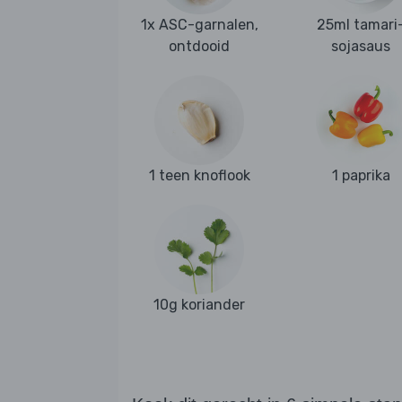
1x ASC-garnalen,
25ml tamari
ontdooid
sojasaus
1 teen knoflook
1 paprika
10g koriander