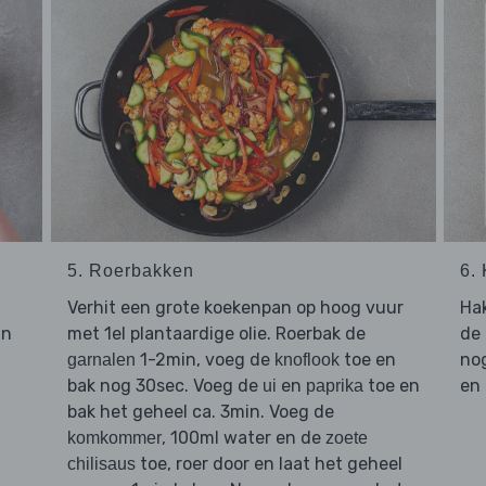
5. Roerbakken
6.
Verhit een grote koekenpan op hoog vuur
Ha
in
met 1el plantaardige olie. Roerbak de
de
1-2min, voeg de
toe en
nog
garnalen
knoflook
bak nog 30sec. Voeg de
en
toe en
en
ui
paprika
bak het geheel ca. 3min. Voeg de
, 100ml water en de
komkommer
zoete
toe, roer door en laat het geheel
chilisaus