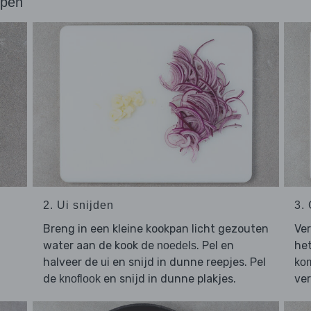
ppen
2. Ui snijden
3.
Breng in een kleine kookpan licht gezouten
Ver
water aan de kook de
. Pel en
he
noedels
halveer de
en snijd in dunne reepjes. Pel
ui
ko
de
en snijd in dunne plakjes.
ver
knoflook