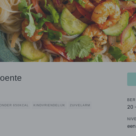
roente
BER
ONDER 650KCAL
KINDVRIENDELIJK
ZUIVELARM
20 
NIV
een