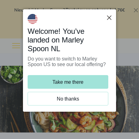
Nieuw bij Marley Spoon?
76€
Bestel nu en ontvang tot
korting op je eerste 5 boxen
.
Inwisselen
Welcome! You’ve
landed on Marley
Spoon NL
Do you want to switch to Marley
Spoon US to see our local offering?
Take me there
No thanks