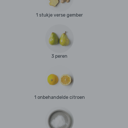
1 stukje verse gember
3 peren
1 onbehandelde citroen