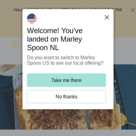
Nieuw bij Marley Spoon?
76€
Bestel nu en ontvang tot
korting op je eerste 5 boxen
.
Inwisselen
Welcome! You’ve
landed on Marley
Spoon NL
Do you want to switch to Marley
Spoon US to see our local offering?
Take me there
No thanks