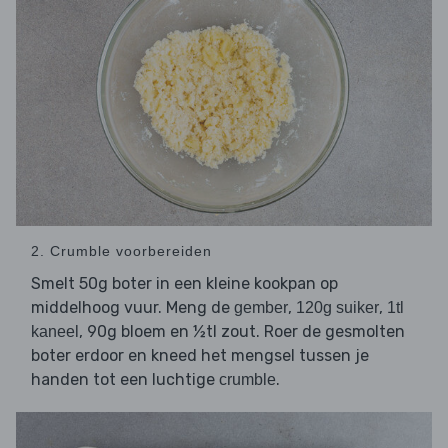
2. Crumble voorbereiden
Smelt 50g boter in een kleine kookpan op
middelhoog vuur. Meng de
,
,
gember
120g suiker
1tl
, 90g bloem en ½tl zout. Roer de gesmolten
kaneel
boter erdoor en kneed het mengsel tussen je
handen tot een luchtige
.
crumble