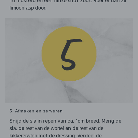
1tl mosterd en een flinke snuf zout. Roer er dan
2tl
door.
limoenrasp
5. Afmaken en serveren
Snijd de
in repen van ca. 1cm breed. Meng de
sla
, de
en de
sla
rest van de wortel
rest van de
met de
. Verdeel de
kikkererwten
dressing