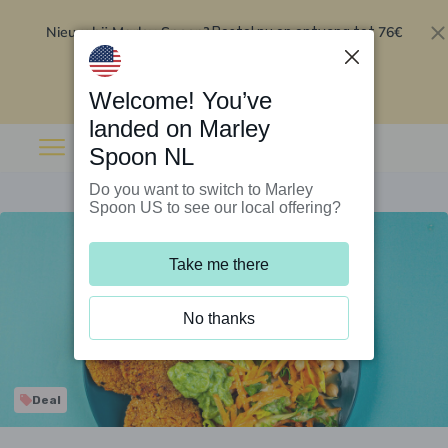
Nieuw bij Marley Spoon?
76€
Bestel nu en ontvang tot
korting op je eerste 5 boxen
.
Inwisselen
Welcome! You’ve
landed on Marley
Spoon NL
Do you want to switch to Marley
Spoon US to see our local offering?
Take me there
No thanks
Deal