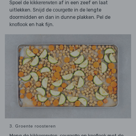
Spoel de
af in een zeef en laat
kikkererwten
uitlekken. Snijd de
in de lengte
courgette
doormidden en dan in dunne plakken. Pel de
en hak fijn.
knoflook
3. Groente roosteren
Meng de
,
en
met de
kikkererwten
courgette
knoflook