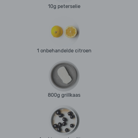
10g peterselie
1 onbehandelde citroen
800g grillkaas