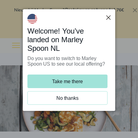
Nieuw bij Marley Spoon?
76€
Bestel nu en ontvang tot
korting op je eerste 5 boxen
.
Inwisselen
Welcome! You’ve
landed on Marley
Spoon NL
Do you want to switch to Marley
Spoon US to see our local offering?
Take me there
No thanks