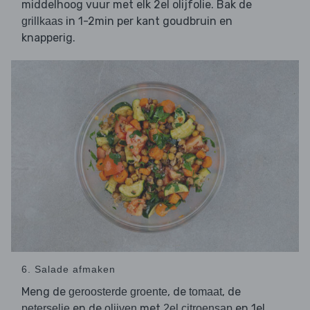
middelhoog vuur met elk 2el olijfolie. Bak de
in 1-2min per kant goudbruin en
grillkaas
knapperig.
6. Salade afmaken
Meng de
, de
, de
geroosterde groente
tomaat
en de
met
en 1el
peterselie
olijven
2el citroensap