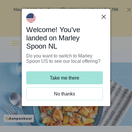
Nieuw bij Marley Spoon?
76€
Bestel nu en ontvang tot
korting op je eerste 5 boxen
.
Inwisselen
Welcome! You’ve
landed on Marley
Spoon NL
Do you want to switch to Marley
Spoon US to see our local offering?
Take me there
No thanks
Aanpasbaar