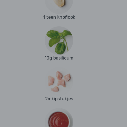
1 teen knoflook
10g basilicum
2x kipstukjes