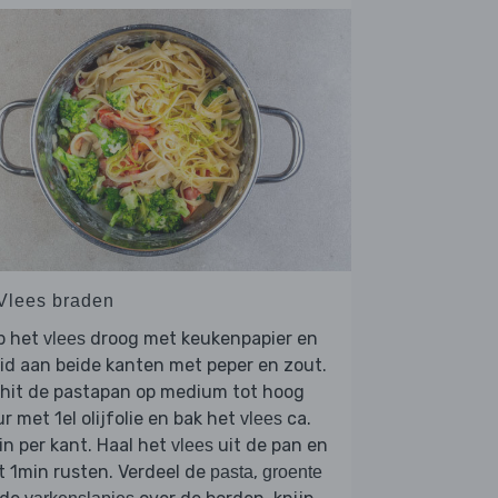
 Vlees braden
p het
droog met keukenpapier en
vlees
id aan beide kanten met peper en zout.
rhit de pastapan op medium tot hoog
r met 1el olijfolie en bak het
ca.
vlees
n per kant. Haal het
uit de pan en
vlees
t 1min rusten. Verdeel de
,
pasta
groente