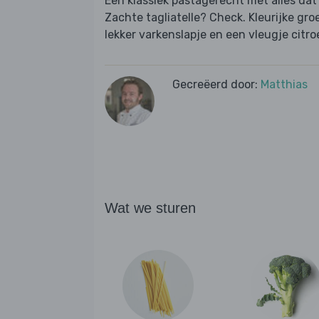
Een klassiek pastagerecht met alles dat 
Zachte tagliatelle? Check. Kleurijke g
lekker varkenslapje en een vleugje citroe
Gecreëerd door:
Matthias
Wat we sturen