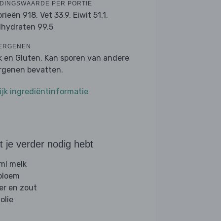
DINGSWAARDE PER PORTIE
orieën 918,
Vet 33.9,
Eiwit 51.1,
lhydraten 99.5
ERGENEN
k en Gluten. Kan sporen van andere
ergenen bevatten.
ijk ingrediëntinformatie
 je verder nodig hebt
ml melk
 bloem
er en zout
folie