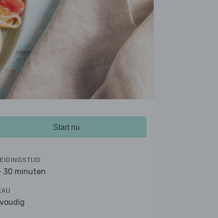
Start nu
EIDINGSTIJD
- 30 minuten
EAU
voudig