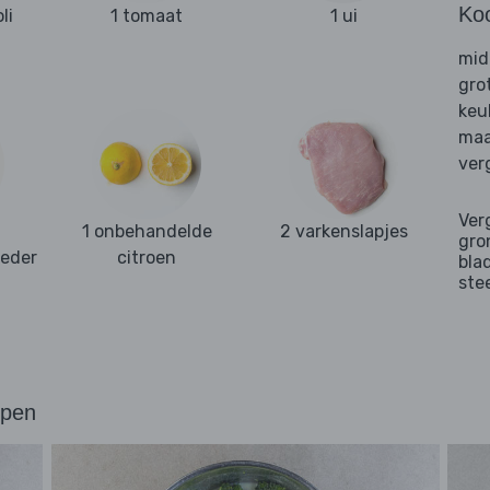
Ko
li
1 tomaat
1 ui
mid
gro
keu
maa
ver
Ver
1 onbehandelde
2 varkenslapjes
gro
oeder
citroen
bla
ste
ppen