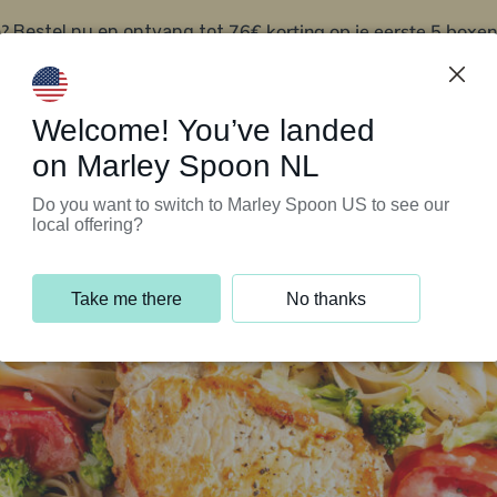
?
76€ korting op je eerste 5 boxen
Bestel nu en ontvang tot
t
Klantenservice
Welcome! You’ve landed
on Marley Spoon NL
Do you want to switch to Marley Spoon US to see our
local offering?
Take me there
No thanks