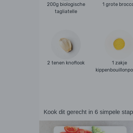
200g biologische
1 grote brocco
tagliatelle
2 tenen knoflook
1 zakje
kippenbouillonp
Kook dit gerecht in 6 simpele sta