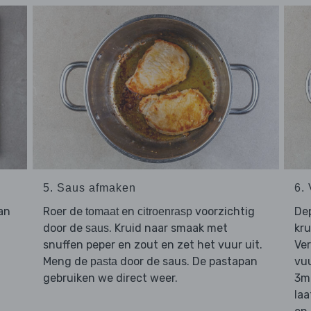
5. Saus afmaken
6.
an
Roer de
en
voorzichtig
De
tomaat
citroenrasp
door de
. Kruid naar smaak met
kru
saus
snuffen peper en zout en zet het vuur uit.
Ve
Meng de
door de saus. De pastapan
vuu
pasta
gebruiken we direct weer.
3mi
laa