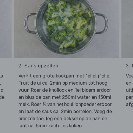
2. Saus opzetten
3.
Verhit een grote kookpan met 1el olijfolie.
Vo
ta
.
Fruit de
ca. 2min op medium tot hoog
en 
ui
jd
vuur. Roer de
en 1el bloem erdoor
uit
knoflook
de
en blus de pan met 250ml water en 150ml
pan
melk. Roer
erdoor
afg
¾ van het bouillonpoeder
en laat de
ca. 2min borrelen. Voeg de
saus
toe, leg een deksel op de pan en
broccoli
laat ca. 5min zachtjes koken.