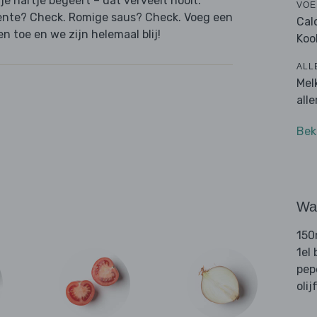
je hartje begeert – dat verveelt nooit.
VOE
roente? Check. Romige saus? Check. Voeg een
Cal
n toe en we zijn helemaal blij!
Koo
ALL
Mel
all
Bek
Wat
150
1el
pep
olij