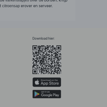
 de
over de borden, knijp
varkenslapjes
t
erover en serveer.
citroensap
Download hier: