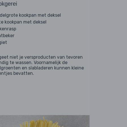
okgerei
delgrote kookpan met deksel
te kookpan met deksel
kenrasp
tbeker
giet
geet niet je versproducten van tevoren
ndig te wassen. Voornamelijk de
dgroenten en slabladeren kunnen kleine
entjes bevatten.