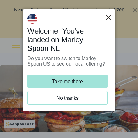
Nieuw bij Marley Spoon?
76€
Bestel nu en ontvang tot
korting op je eerste 5 boxen
.
Inwisselen
Welcome! You’ve
landed on Marley
Spoon NL
Do you want to switch to Marley
Spoon US to see our local offering?
Take me there
No thanks
Aanpasbaar