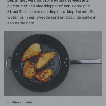
Dek af met vershoudfolie en sla het
iets
vlees
platter met een vleesklopper of een zware pan.
Strooi 2el bloem in een diep bord, klop 1 ei met 2el
water los in een tweede bord en strooi de
in
panko
een derde bord.
5. Vlees braden