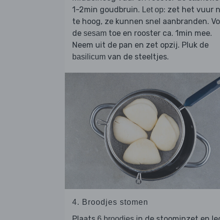
1-2min goudbruin.
: zet het vuur n
Let op
te hoog, ze kunnen snel aanbranden. V
de
toe en rooster ca. 1min mee.
sesam
Neem uit de pan en zet opzij. Pluk de
van de steeltjes.
basilicum
4. Broodjes stomen
Plaats
in de stoominzet en le
6 broodjes