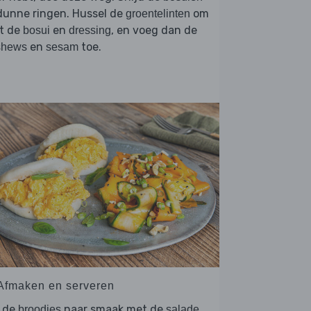
dunne ringen. Hussel de
om
groentelinten
t de
en
, en voeg dan de
bosui
dressing
en
toe.
shews
sesam
 Afmaken en serveren
l de
naar smaak met de
broodjes
salade