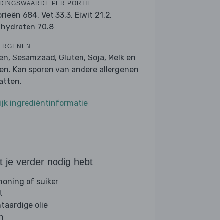
DINGSWAARDE PER PORTIE
orieën 684,
Vet 33.3,
Eiwit 21.2,
lhydraten 70.8
ERGENEN
en, Sesamzaad, Gluten, Soja, Melk en
ren. Kan sporen van andere allergenen
atten.
ijk ingrediëntinformatie
 je verder nodig hebt
 honing of suiker
t
ntaardige olie
jn