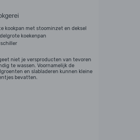
okgerei
te kookpan met stoominzet en deksel
delgrote koekenpan
schiller
geet niet je versproducten van tevoren
ndig te wassen. Voornamelijk de
dgroenten en slabladeren kunnen kleine
entjes bevatten.