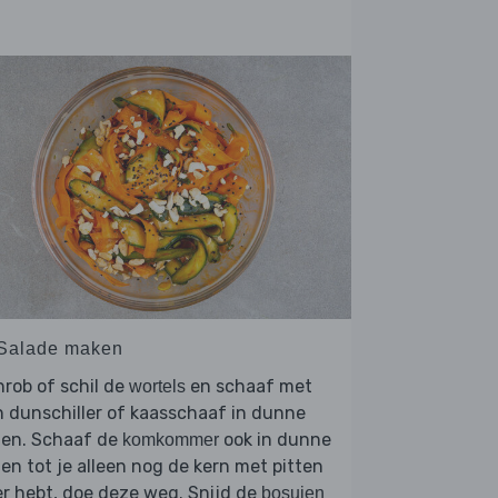
 Salade maken
rob of schil de
en schaaf met
wortels
 dunschiller of kaasschaaf in dunne
ten. Schaaf de
ook in dunne
komkommer
ten tot je alleen nog de kern met pitten
r hebt, doe deze weg. Snijd de
bosuien