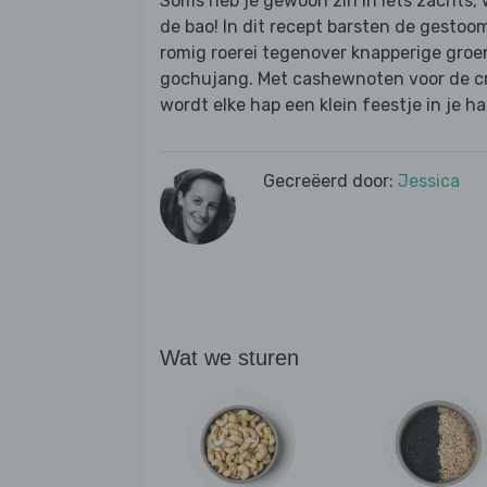
Soms heb je gewoon zin in iets zachts
de bao! In dit recept barsten de gestoo
romig roerei tegenover knapperige groen
gochujang. Met cashewnoten voor de cr
wordt elke hap een klein feestje in je h
Gecreëerd door:
Jessica
Wat we sturen