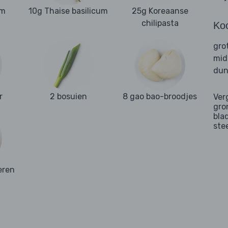
am
10g Thaise basilicum
25g Koreaanse
chilipasta
Ko
gro
mid
dun
r
2 bosuien
8 gao bao-broodjes
Ver
gro
bla
ste
eren