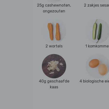
25g cashewnoten,
2 zakjes ses
ongezouten
2 wortels
1 komkomme
40g geschaafde
4 biologische ei
kaas