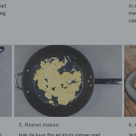
iet
in 
oeg
me
ca
5. Roerei maken
6.
g
Hak de
fijn en kluts samen met
Vu
kaas