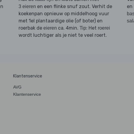
in
en een flinke snuf zout. Verhit de
en
3 eieren
koekenpan opnieuw op middelhoog vuur
bas
met 1el plantaardige olie (of boter) en
sal
roerbak de
ca. 4min.
: Het
eieren
Tip
roerei
wordt luchtiger als je niet te veel roert.
Klantenservice
AVG
Klantenservice