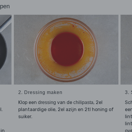
ppen
2. Dressing maken
3.
Klop een
van de
, 2el
Sch
dressing
chilipasta
l.
plantaardige olie, 2el azijn en 2tl honing of
een
suiker.
lin
lin
in
ove