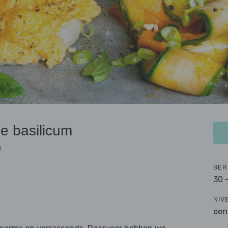
e basilicum
e
BER
30 
NIV
een