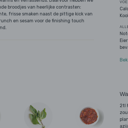
, warms en verrassends. Daarvoor hebben we
VOE
mde broodjes van heerlijke contrasten:
Cal
te, frisse smaken naast de pittige kick van
Koo
unch en sesam voor de finishing touch
ALL
and.
Not
Eie
bev
Bek
Wat
2tl
zou
pla
azi