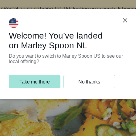
?
76€ korting op je eerste 5 boxen
Bestel nu en ontvang tot
t
Klantenservice
Welcome! You’ve landed
on Marley Spoon NL
Do you want to switch to Marley Spoon US to see our
local offering?
Take me there
No thanks