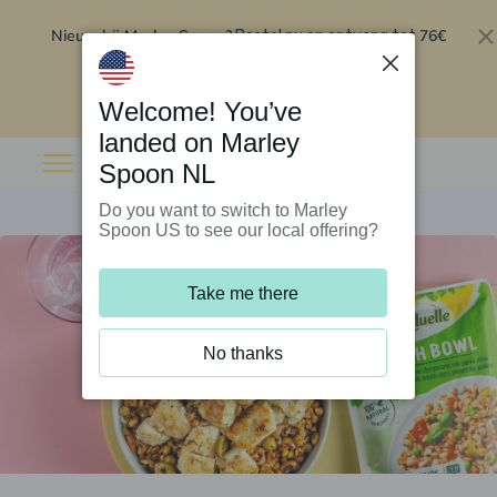
Nieuw bij Marley Spoon?
76€
Bestel nu en ontvang tot
korting op je eerste 5 boxen
.
Inwisselen
Welcome! You’ve
landed on Marley
Spoon NL
Do you want to switch to Marley
Spoon US to see our local offering?
Take me there
No thanks