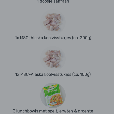
1 doosje saffraan
1x MSC-Alaska koolvisstukjes (ca. 200g)
1x MSC-Alaska koolvisstukjes (ca. 100g)
3 lunchbowls met spelt, erwten & groente