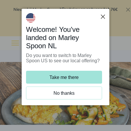
Nieuw bij Marley Spoon?
76€
Bestel nu en ontvang tot
korting op je eerste 5 boxen
.
Inwisselen
Welcome! You’ve
landed on Marley
Spoon NL
Do you want to switch to Marley
Spoon US to see our local offering?
Take me there
No thanks