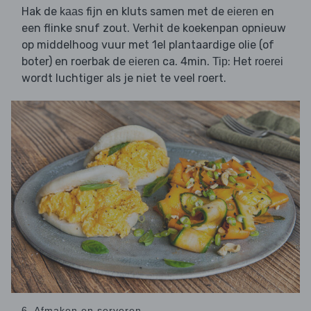
Hak de
fijn en kluts samen met de
en
kaas
eieren
een flinke snuf zout. Verhit de koekenpan opnieuw
op middelhoog vuur met 1el plantaardige olie (of
boter) en roerbak de
ca. 4min.
: Het
eieren
Tip
roerei
wordt luchtiger als je niet te veel roert.
6. Afmaken en serveren