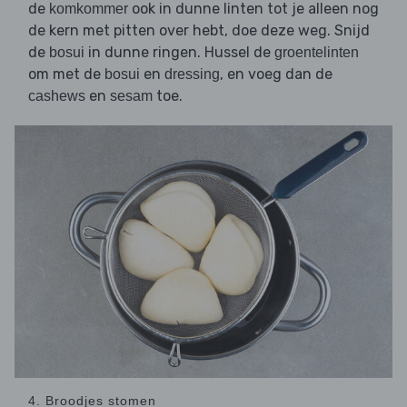
de
ook in dunne linten tot je alleen nog
komkommer
de kern met pitten over hebt, doe deze weg. Snijd
de
in dunne ringen. Hussel de
bosui
groentelinten
om met de
en
, en voeg dan de
bosui
dressing
en
toe.
cashews
sesam
4. Broodjes stomen