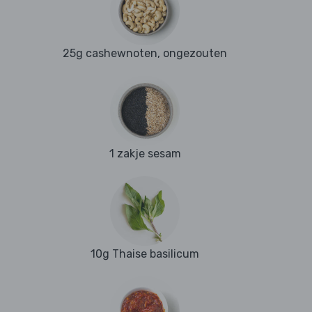
25g cashewnoten, ongezouten
1 zakje sesam
10g Thaise basilicum