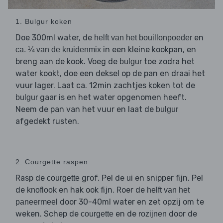
1. Bulgur koken
Doe 300ml water, de
en
helft van het bouillonpoeder
in een kleine kookpan, en
ca. ¼ van de kruidenmix
breng aan de kook. Voeg de
toe zodra het
bulgur
water kookt, doe een deksel op de pan en draai het
vuur lager. Laat ca. 12min zachtjes koken tot de
gaar is en het water opgenomen heeft.
bulgur
Neem de pan van het vuur en laat de
bulgur
afgedekt rusten.
2. Courgette raspen
Rasp de
grof. Pel de
en snipper fijn. Pel
courgette
ui
de
en hak ook fijn. Roer de
knoflook
helft van het
door 30-40ml water en zet opzij om te
paneermeel
weken. Schep de
en de
door de
courgette
rozijnen