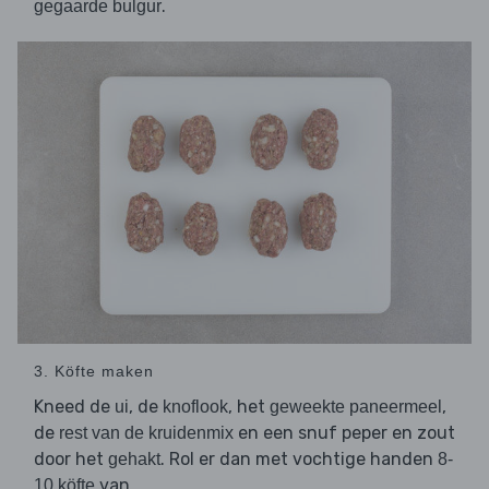
.
gegaarde bulgur
3. Köfte maken
Kneed de
, de
, het
,
ui
knoflook
geweekte paneermeel
de
en een snuf peper en zout
rest van de kruidenmix
door het
. Rol er dan met vochtige handen
gehakt
8-
van.
10 köfte