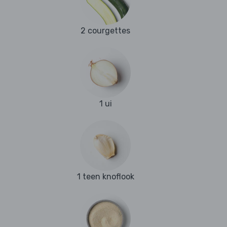
2 courgettes
1 ui
1 teen knoflook