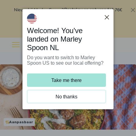
Nieuw bij Marley Spoon?
76€
Bestel nu en ontvang tot
korting op je eerste 5 boxen
.
Inwisselen
Welcome! You’ve
landed on Marley
Spoon NL
Do you want to switch to Marley
Spoon US to see our local offering?
Take me there
No thanks
Aanpasbaar