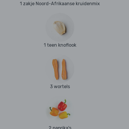
1 zakje Noord-Afrikaanse kruidenmix
1 teen knoflook
3 wortels
2 paprika's