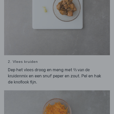
2. Vlees kruiden
Dep het
droog en meng met
vlees
⅔ van de
en een snuf peper en zout. Pel en hak
kruidenmix
de
fijn.
knoflook