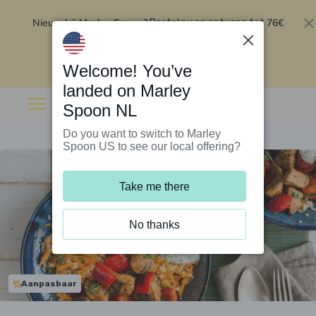
Nieuw bij Marley Spoon?
76€
Bestel nu en ontvang tot
korting op je eerste 5 boxen
.
Inwisselen
Welcome! You’ve
landed on Marley
Spoon NL
Do you want to switch to Marley
Spoon US to see our local offering?
Take me there
No thanks
Aanpasbaar