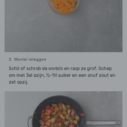
3. Wortel inleggen
Schil of schrob de
en rasp ze grof. Schep
wortels
om met 3el azijn, ½-1tl suiker en een snuf zout en
zet opzij.