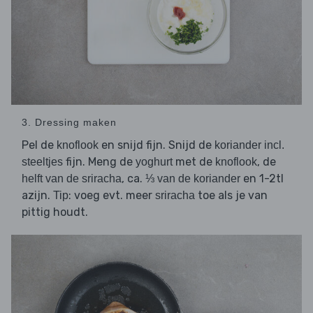
3. Dressing maken
Pel de
en snijd fijn. Snijd de
knoflook
koriander incl.
fijn. Meng de
met de
, de
steeltjes
yoghurt
knoflook
, ca.
en 1-2tl
helft van de sriracha
⅓ van de koriander
azijn.
: voeg evt. meer
toe als je van
Tip
sriracha
pittig houdt.