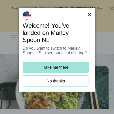
Nieuw bij Marley Spoon?
76€
Bestel nu en ontvang tot
korting op je eerste 5 boxen
.
Inwisselen
Welcome! You’ve
landed on Marley
Spoon NL
Do you want to switch to Marley
Spoon US to see our local offering?
Take me there
No thanks