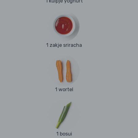
1 kuipje yoghurt
1 zakje sriracha
1 wortel
1 bosui