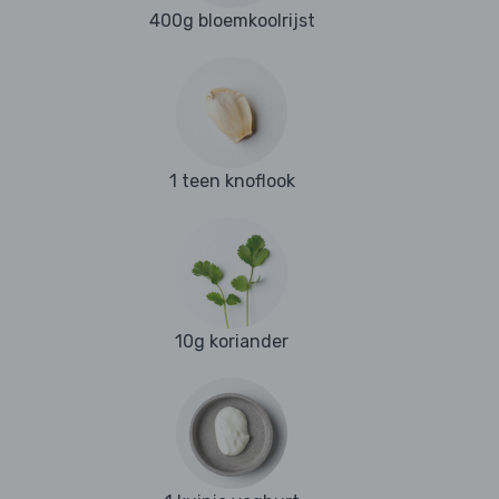
400g bloemkoolrijst
1 teen knoflook
10g koriander