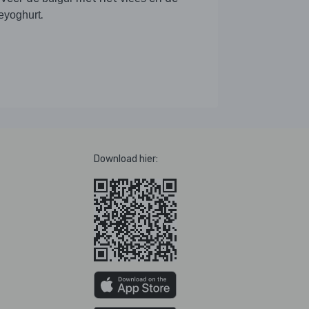
.
leyoghurt
Download hier: