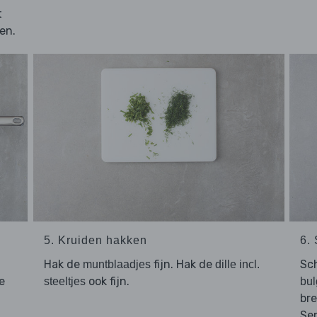
t
en.
5. Kruiden hakken
6.
Hak de
fijn. Hak de
Sc
muntblaadjes
dille incl.
e
ook fijn.
steeltjes
bul
bre
g
Se