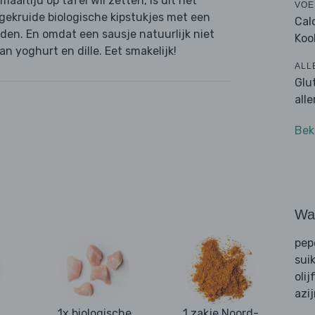
altijd op tafel wil zetten, is dit het
VOE
 gekruide biologische kipstukjes met een
Cal
den. En omdat een sausje natuurlijk niet
Koo
n yoghurt en dille. Eet smakelijk!
ALL
Glu
all
Bek
Wat
pep
sui
olij
azi
1x biologische
1 zakje Noord-