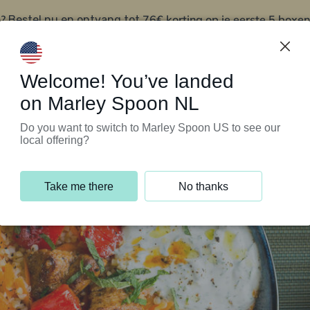
?
76€ korting op je eerste 5 boxen
Bestel nu en ontvang tot
t
Klantenservice
Welcome! You’ve landed
on Marley Spoon NL
Do you want to switch to Marley Spoon US to see our
local offering?
Take me there
No thanks