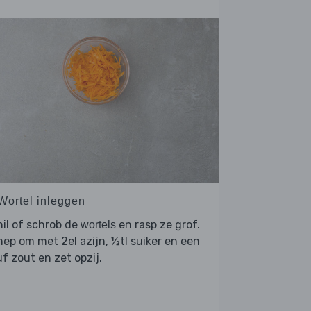
 Wortel inleggen
il of schrob de
en rasp ze grof.
wortels
ep om met 2el azijn, ½tl suiker en een
f zout en zet opzij.