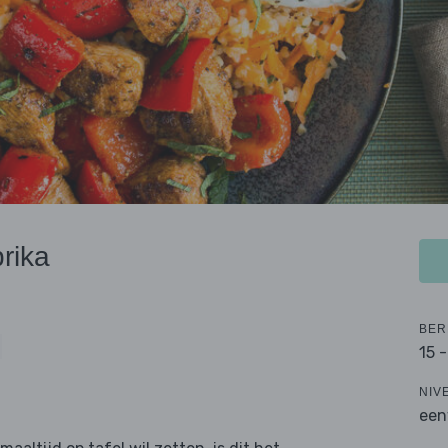
rika
BER
15 
NIV
een