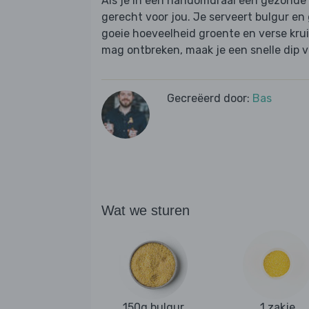
Als je in een handomdraai een gezonde ma
gerecht voor jou. Je serveert bulgur en
goeie hoeveelheid groente en verse krui
mag ontbreken, maak je een snelle dip va
Gecreëerd door:
Bas
Wat we sturen
150g bulgur
1 zakje