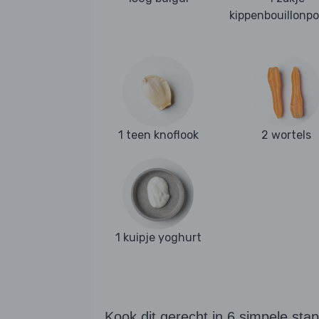
kippenbouillonp
1 teen knoflook
2 wortels
1 kuipje yoghurt
Kook dit gerecht in 6 simpele sta