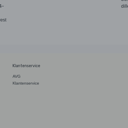
4-
dil
rest
Klantenservice
AVG
Klantenservice