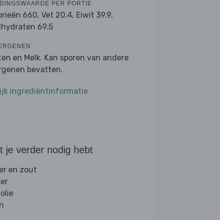
DINGSWAARDE PER PORTIE
orieën 660,
Vet 20.4,
Eiwit 39.9,
lhydraten 69.5
ERGENEN
ten en Melk. Kan sporen van andere
ergenen bevatten.
ijk ingrediëntinformatie
 je verder nodig hebt
er en zout
ker
folie
jn