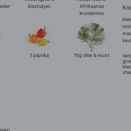
oeder
kipstukjes
Afrikaanse
Ko
kruidenmix
kle
mid
maa
keu
1 paprika
10g dille & munt
Ver
gro
bla
ste
ppen