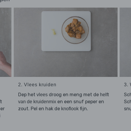
2. Vlees kruiden
3.
Dep het
droog en meng met de
Sch
vlees
helft
en een snuf peper en
Sch
t
van de kruidenmix
er
zout. Pel en hak de
fijn.
snu
knoflook
i