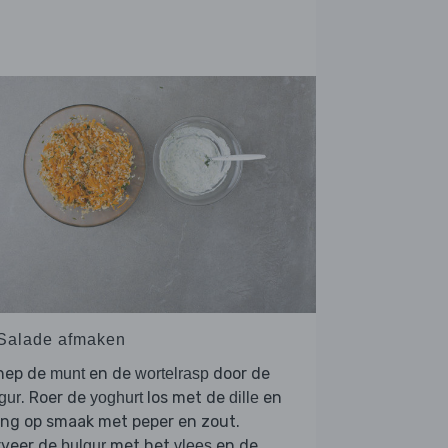
 Salade afmaken
hep de
en de
door de
munt
wortelrasp
. Roer de
los met de
en
gur
yoghurt
dille
ng op smaak met peper en zout.
rveer de
met het
en de
bulgur
vlees