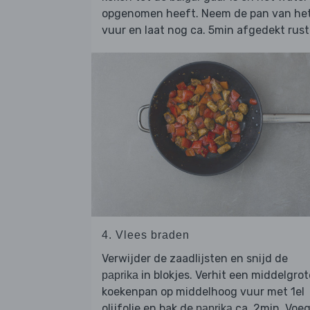
opgenomen heeft. Neem de pan van he
vuur en laat nog ca. 5min afgedekt rust
4. Vlees braden
Verwijder de zaadlijsten en snijd de
in blokjes. Verhit een middelgrot
paprika
koekenpan op middelhoog vuur met 1el
olijfolie en bak de
ca. 2min. Voe
paprika