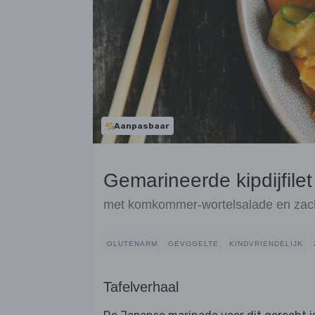
Aanpasbaar
Gemarineerde kipdijfile
met komkommer-wortelsalade en zacht
GLUTENARM
GEVOGELTE
KINDVRIENDELIJK
Tafelverhaal