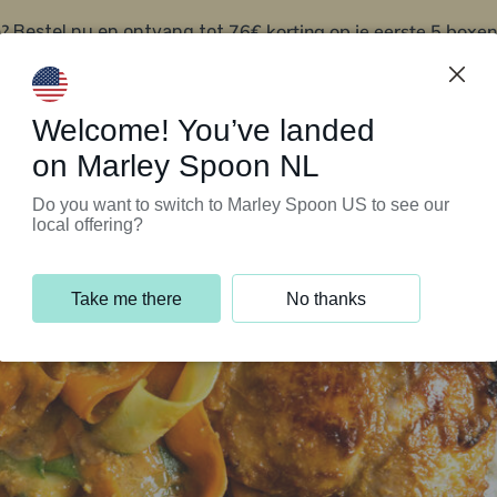
?
76€ korting op je eerste 5 boxen
Bestel nu en ontvang tot
t
Klantenservice
Welcome! You’ve landed
on Marley Spoon NL
Do you want to switch to Marley Spoon US to see our
local offering?
Take me there
No thanks