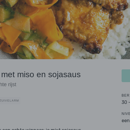
t met miso en sojasaus
e rijst
BER
ZUIVELARM
30 
NIV
een