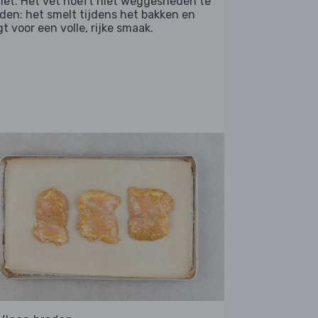
filet. Het vet hoeft niet weggesneden te
den: het smelt tijdens het bakken en
t voor een volle, rijke smaak.