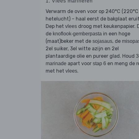
1. Vlees marineren
Verwarm de oven voor op 240°C (220°C
hetelucht) – haal eerst de bakplaat eruit
Dep het
droog met keukenpapier. 
vlees
de
in een hoge
knoflook-gemberpasta
(maat)beker met de
, de
sojasaus
misopa
2el suiker, 3el witte azijn en 2el
plantaardige olie en pureer glad. Houd
3
apart voor
en meng de
marinade
stap 6
r
met het
.
vlees