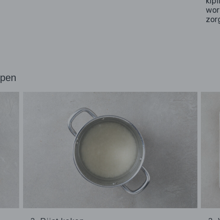
kip
wor
zorg
ppen