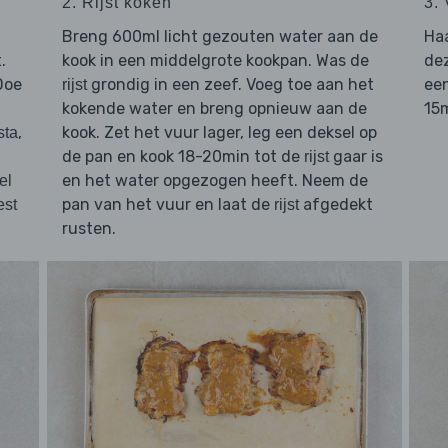
2. Rijst koken
3.
Breng 600ml licht gezouten water aan de
Ha
.
kook in een middelgrote kookpan. Was de
de
Doe
grondig in een zeef. Voeg toe aan het
een
rijst
kokende water en breng opnieuw aan de
15
,
kook. Zet het vuur lager, leg een deksel op
sta
de pan en kook 18-20min tot de
gaar is
rijst
en het water opgezogen heeft. Neem de
el
pan van het vuur en laat de
afgedekt
est
rijst
rusten.