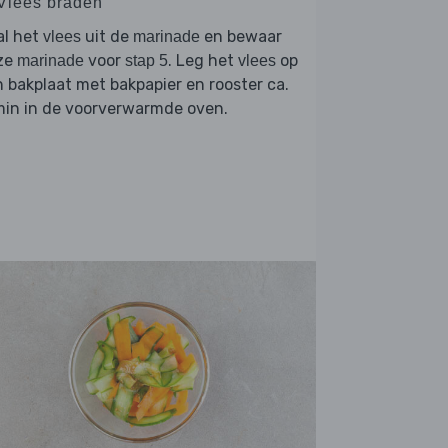
 Vlees braden
al het
uit de
en bewaar
vlees
marinade
ze
voor
. Leg het
op
marinade
stap 5
vlees
 bakplaat met bakpapier en rooster ca.
min in de voorverwarmde oven.