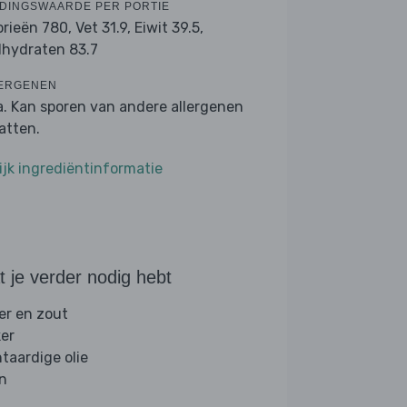
DINGSWAARDE PER PORTIE
orieën 780,
Vet 31.9,
Eiwit 39.5,
lhydraten 83.7
ERGENEN
a. Kan sporen van andere allergenen
atten.
ijk ingrediëntinformatie
 je verder nodig hebt
er en zout
ker
ntaardige olie
jn