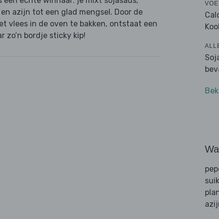
 een echte winnaar: je mixt sojasaus,
VOE
r en azijn tot een glad mengsel. Door de
Cal
et vlees in de oven te bakken, ontstaat een
Koo
r zo’n bordje sticky kip!
ALL
Soj
bev
Bek
Wat
pep
sui
pla
azi