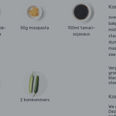
Ko
ove
bak
ok-
50g misopasta
100ml tamari-
mid
a
sojasaus
sta
dun
maa
zee
Ver
gro
bla
ste
Koo
2 komkommers
We 
Dez