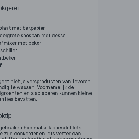
okgerei
n
plaat met bakpapier
delgrote kookpan met deksel
afmixer met beker
schiller
tbeker
f
geet niet je versproducten van tevoren
ndig te wassen. Voornamelijk de
dgroenten en slabladeren kunnen kleine
entjes bevatten.
ktip
gebruiken hier malse kippendijfilets.
e zijn donkerder en iets vetter dan