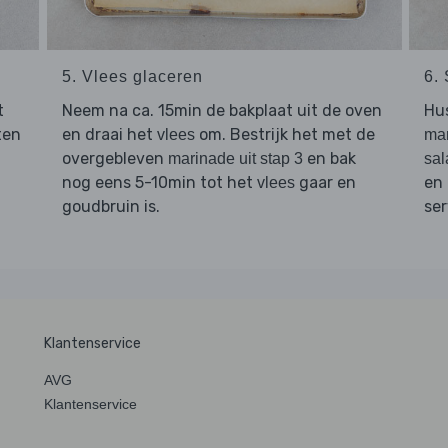
5. Vlees glaceren
6.
t
Neem na ca. 15min de bakplaat uit de oven
Hu
ten
en draai het
om. Bestrijk het met de
vlees
mar
overgebleven
en bak
marinade uit stap 3
sal
nog eens 5-10min tot het
gaar en
en 
vlees
goudbruin is.
se
Klantenservice
AVG
Klantenservice