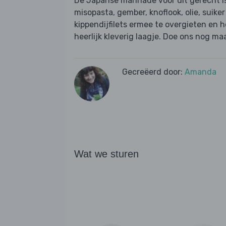
De Japanse marinade voor dit gerecht is
misopasta, gember, knoflook, olie, suike
kippendijfilets ermee te overgieten en h
heerlijk kleverig laagje. Doe ons nog maa
Gecreëerd door:
Amanda
Wat we sturen