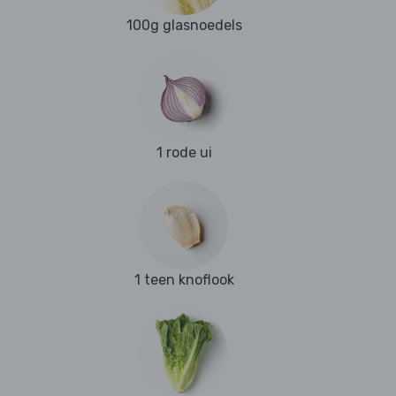
100g glasnoedels
1 rode ui
1 teen knoflook