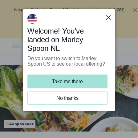
Nieuw bij Marley Spoon?
76€
Bestel nu en ontvang tot
korting op je eerste 5 boxen
.
Inwisselen
Welcome! You’ve
landed on Marley
Spoon NL
Do you want to switch to Marley
Spoon US to see our local offering?
Take me there
No thanks
Aanpasbaar