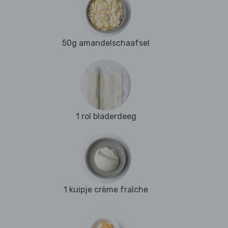
50g amandelschaafsel
1 rol bladerdeeg
1 kuipje crème fraîche