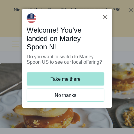
Nieuw bij Marley Spoon?
76€
Bestel nu en ontvang tot
korting op je eerste 5 boxen
.
Inwisselen
Welcome! You’ve
landed on Marley
Spoon NL
Do you want to switch to Marley
Spoon US to see our local offering?
Take me there
No thanks