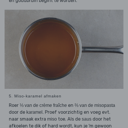
en goudbruin begint te worden.
5. Miso-karamel afmaken
Roer
en
⅓ van de crème fraîche
⅔ van de misopasta
door de
. Proef voorzichtig en voeg evt.
karamel
naar smaak extra
toe. Als de
door het
miso
saus
afkoelen te dik of hard wordt, kun je 'm gewoon