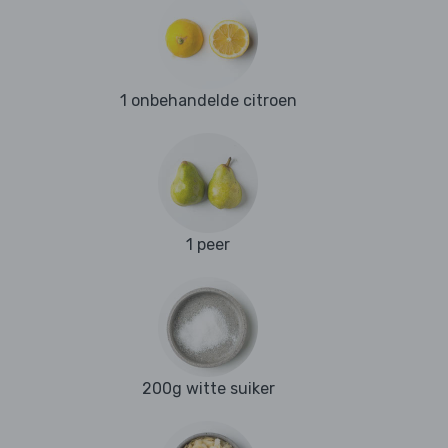
1 onbehandelde citroen
1 peer
200g witte suiker