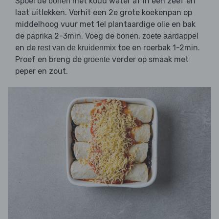
Spoel de
met koud water af in een zeef en
bonen
laat uitlekken. Verhit een 2e grote koekenpan op
middelhoog vuur met 1el plantaardige olie en bak
de
2-3min. Voeg de
,
paprika
bonen
zoete aardappel
en de
toe en roerbak 1-2min.
rest van de kruidenmix
Proef en breng de
verder op smaak met
groente
peper en zout.