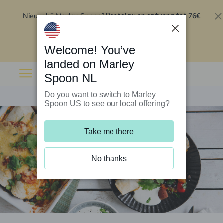
Nieuw bij Marley Spoon?
76€
Bestel nu en ontvang tot
korting op je eerste 5 boxen
.
Inwisselen
Welcome! You’ve
landed on Marley
Spoon NL
Do you want to switch to Marley
Spoon US to see our local offering?
Take me there
No thanks