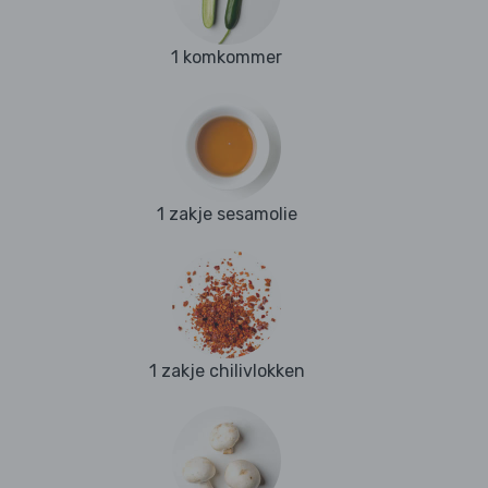
1 komkommer
1 zakje sesamolie
1 zakje chilivlokken