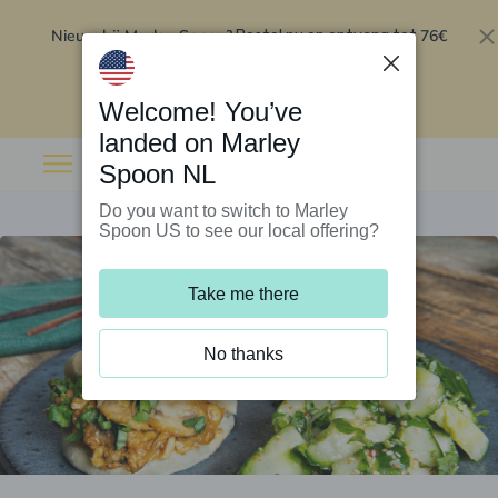
Nieuw bij Marley Spoon?
76€
Bestel nu en ontvang tot
korting op je eerste 5 boxen
.
Inwisselen
Welcome! You’ve
landed on Marley
Spoon NL
Do you want to switch to Marley
Spoon US to see our local offering?
Take me there
No thanks