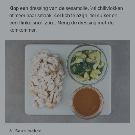
Klop een
van de
,
dressing
sesamolie
½tl chilivlokken
, 4el lichte azijn, 1el suiker en
of meer naar smaak
een flinke snuf zout. Meng de
met de
dressing
.
komkommer
3. Saus maken