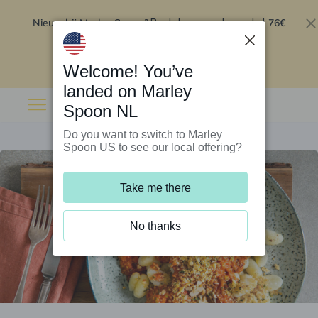
Nieuw bij Marley Spoon?
76€
Bestel nu en ontvang tot
korting op je eerste 5 boxen
.
Inwisselen
Welcome! You’ve
landed on Marley
Spoon NL
Do you want to switch to Marley
Spoon US to see our local offering?
Take me there
No thanks