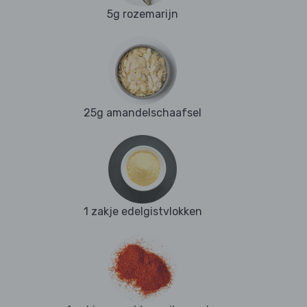
5g rozemarijn
25g amandelschaafsel
1 zakje edelgistvlokken