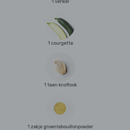
1 venkel
1 courgette
1 teen knoflook
1 zakje groentebouillonpoeder