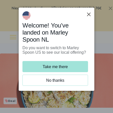
Nieuw bij Marley Spoon?
76€
Bestel nu en ontvang tot
korting op je eerste 5 boxen
.
Inwisselen
Welcome! You’ve
landed on Marley
Spoon NL
Do you want to switch to Marley
Spoon US to see our local offering?
Take me there
No thanks
Deal