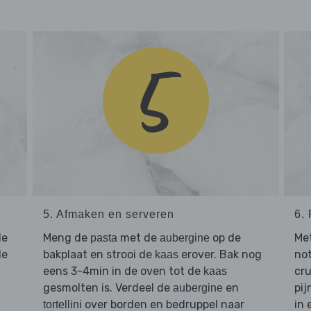
5. Afmaken en serveren
6. 
de
Meng de
met de
op de
Me
pasta
aubergine
de
bakplaat en strooi de
erover. Bak nog
not
kaas
eens 3-4min in de oven tot de
cru
kaas
gesmolten is. Verdeel de
en
pij
aubergine
over borden en bedruppel naar
in 
tortellini