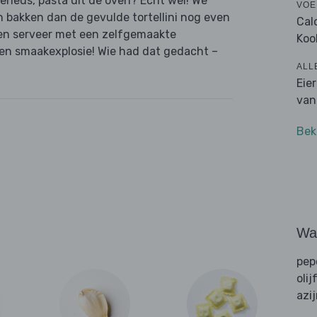
erieus, pasta uit de oven? Echt wel! We
VOE
n bakken dan de gevulde tortellini nog even
Cal
 en serveer met een zelfgemaakte
Koo
en smaakexplosie! Wie had dat gedacht –
ALL
Eie
van
Bek
Wat
pep
olij
azi