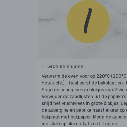
1. Groente snijden
Verwarm de oven voor op 220°C (200°C
hetelucht) – haal eerst de bakplaat eruit
Snijd de
in blokjes van 2-3c
aubergines
Verwijder de zaadlijsten uit de
paprika's
snijd het
in grote blokjes. Le
vruchtvlees
de
en
naast elkaar op
aubergine
paprika
bakplaat met bakpapier. Meng de
auberg
met 4el olijfolie en ½tl zout. Leg de