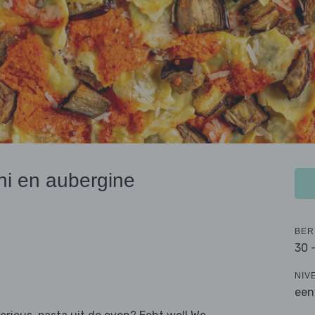
ini en aubergine
BER
30 
NIV
een