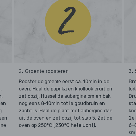
2. Groente roosteren
3.
Rooster de
eerst ca. 10min in de
Br
groente
.
oven. Haal de
en
eruit en
paprika
knoflook
tort
m.
zet opzij. Hussel de
om en bak
Dr
aubergine
en
nog eens 8-10min tot ie goudbruin en
st
g
zacht is. Haal de plaat met
dan
aubergine
kno
 een
uit de oven en zet opzij tot
. Zet de
2el
stap 5
oven op 250°C (230°C hetelucht).
6-8
ine
sm