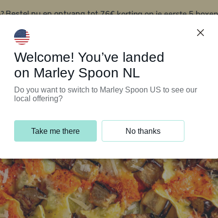
?
76€ korting op je eerste 5 boxen
Bestel nu en ontvang tot
t
Klantenservice
Welcome! You’ve landed
on Marley Spoon NL
Do you want to switch to Marley Spoon US to see our
local offering?
Take me there
No thanks