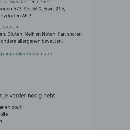
DINGSWAARDE PER PORTIE
orieën 673,
Vet 36.9,
Eiwit 21.5,
lhydraten 65.3
ERGENEN
ren, Gluten, Melk en Noten. Kan sporen
 andere allergenen bevatten.
ijk ingrediëntinformatie
 je verder nodig hebt
er en zout
folie
jn