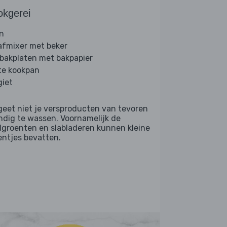
okgerei
n
afmixer met beker
 bakplaten met bakpapier
te kookpan
giet
geet niet je versproducten van tevoren
ndig te wassen. Voornamelijk de
dgroenten en slabladeren kunnen kleine
entjes bevatten.