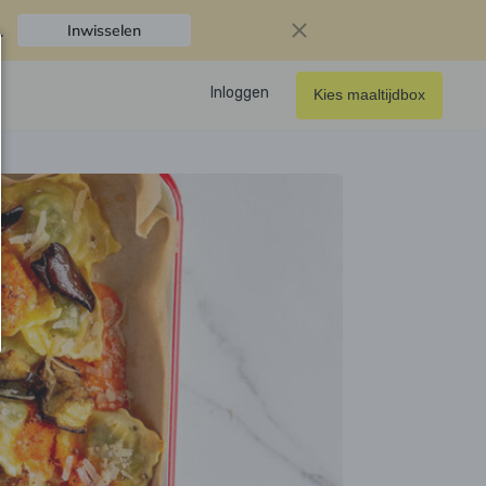
.
Inwisselen
Inloggen
Kies maaltijdbox