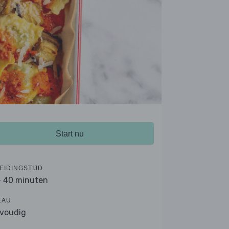
Start nu
EIDINGSTIJD
- 40 minuten
EAU
voudig