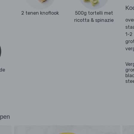
Ko
2 tenen knoflook
500g tortelli met
ove
ricotta & spinazie
sta
1-2
gro
ver
Ver
de
gro
bla
ste
ppen