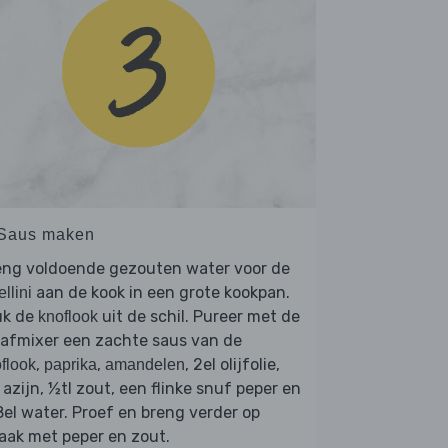
 Saus maken
eng voldoende gezouten water voor de
aan de kook in een grote kookpan.
ellini
uk de
uit de schil. Pureer met de
knoflook
aafmixer een zachte saus van de
,
,
, 2el olijfolie,
flook
paprika
amandelen
 azijn, ½tl zout, een flinke snuf peper en
el water. Proef en breng verder op
aak met peper en zout.