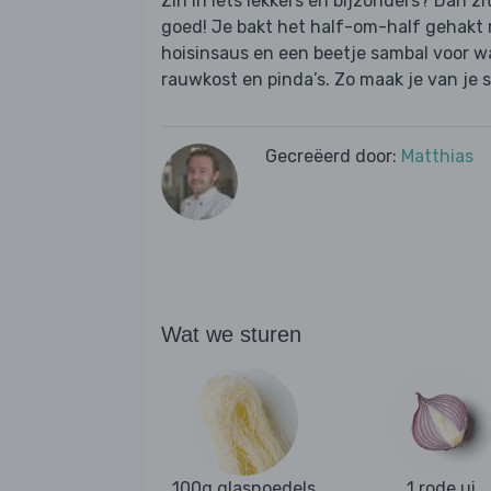
Zin in iets lekkers en bijzonders? Dan z
goed! Je bakt het half-om-half gehakt 
hoisinsaus en een beetje sambal voor w
rauwkost en pinda’s. Zo maak je van je s
Gecreëerd door:
Matthias
Wat we sturen
100g glasnoedels
1 rode ui