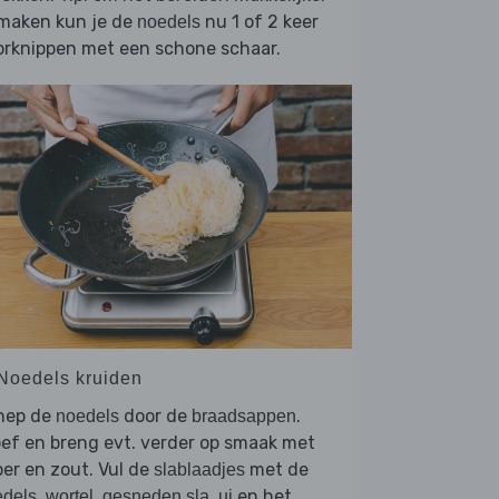
 maken kun je de
nu 1 of 2 keer
noedels
orknippen met een schone schaar.
 Noedels kruiden
hep de
door de
.
noedels
braadsappen
ef en breng evt. verder op smaak met
er en zout. Vul de
met de
slablaadjes
,
,
,
en het
edels
wortel
gesneden sla
ui