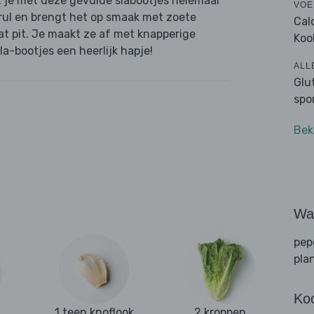
it je met deze gevulde slabootjes helemaal
VOE
rul en brengt het op smaak met zoete
Cal
at pit. Je maakt ze af met knapperige
Koo
la-bootjes een heerlijk hapje!
ALL
Glu
spo
Bek
Wat
pep
pla
Ko
1 teen knoflook
2 kroppen