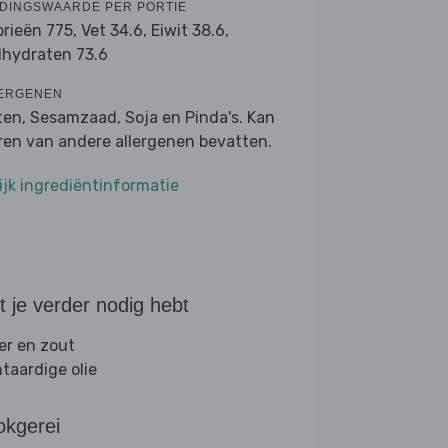
DINGSWAARDE PER PORTIE
orieën 775,
Vet 34.6,
Eiwit 38.6,
lhydraten 73.6
ERGENEN
ten, Sesamzaad, Soja en Pinda's. Kan
ren van andere allergenen bevatten.
ijk ingrediëntinformatie
 je verder nodig hebt
er en zout
ntaardige olie
okgerei