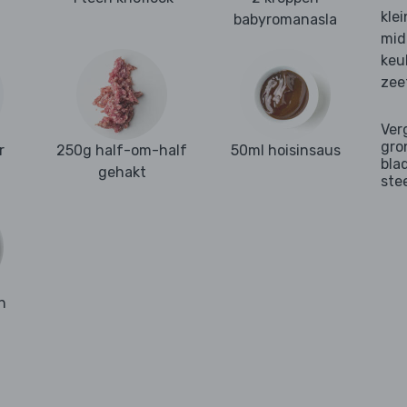
kle
babyromanasla
mid
keu
zee
Ver
gro
r
250g half-om-half
50ml hoisinsaus
bla
gehakt
ste
n