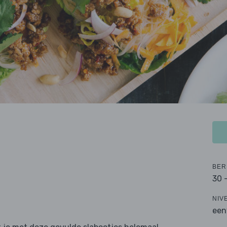
BER
30 
NIV
een