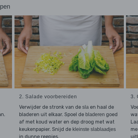
ppen
2. Salade voorbereiden
3.
Verwijder de stronk van de
en haal de
Vo
sla
an.
bladeren uit elkaar. Spoel de
goed
wat
bladeren
af met koud water en dep droog met wat
La
keukenpapier. Snijd de
met
kleinste slablaadjes
in dunne reepjes.
uit