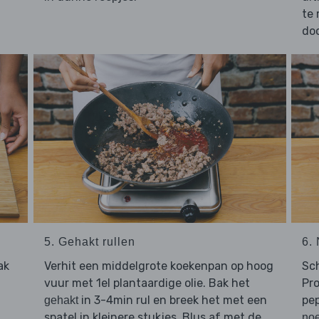
te
do
5. Gehakt rullen
6.
ak
Verhit een middelgrote koekenpan op hoog
Sc
vuur met 1el plantaardige olie. Bak het
Pro
in 3-4min rul en breek het met een
pep
gehakt
spatel in kleinere stukjes. Blus af met de
no