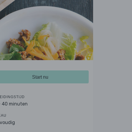
Start nu
EIDINGSTIJD
- 40 minuten
EAU
voudig