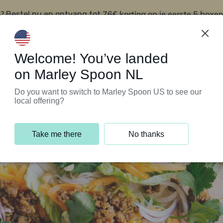
?
76€ korting op je eerste 5 boxen
Bestel nu en ontvang tot
t
Klantenservice
Welcome! You’ve landed
on Marley Spoon NL
Do you want to switch to Marley Spoon US to see our
local offering?
Take me there
No thanks