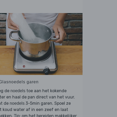
 Glasnoedels garen
eg de
toe aan het kokende
noedels
er en haal de pan direct van het vuur.
at de
3-5min garen. Spoel ze
noedels
 koud water af in een zeef en laat
lekken.
: om het bereiden makkelijker
Tip