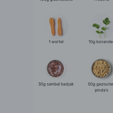
1 wortel
10g koriande
30g sambal badjak
50g gezoute
pinda's