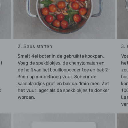
2. Saus starten
3.
Smelt 4el boter in de gebruikte kookpan.
Vo
it
Voeg de
, de
en
het
spekblokjes
cherrytomaten
de
toe en bak 2-
zou
helft van het bouillonpoeder
3min op middelhoog vuur. Scheur de
bou
grof en bak ca. 1min mee. Zet
kom
salieblaadjes
t
het vuur lager als de
te donker
spekblokjes
10
worden.
La
ver