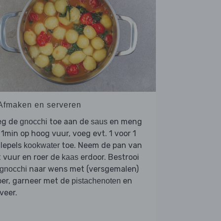
 Afmaken en serveren
eg de
toe aan de
en meng
gnocchi
saus
 1min op hoog vuur, voeg evt. 1 voor 1
lepels
toe. Neem de pan van
kookwater
 vuur en roer de
erdoor. Bestrooi
kaas
naar wens met (versgemalen)
gnocchi
per, garneer met de
en
pistachenoten
veer.