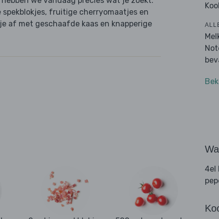
 hebben we vandaag precies wat je zoekt:
Koo
 spekblokjes, fruitige cherryomaatjes en
k je af met geschaafde kaas en knapperige
ALL
Mel
Not
bev
Bek
Wat
4el
pep
Ko