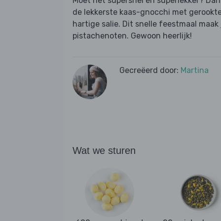
Moet het supersnel én superlekker? Dan
de lekkerste kaas-gnocchi met gerookte
hartige salie. Dit snelle feestmaal maa
pistachenoten. Gewoon heerlijk!
Gecreëerd door:
Martina
Wat we sturen