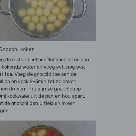
 Gnocchi koken
eg de
toe aan
rest van het bouillonpoeder
 kokende water en voeg evt. nog wat
t toe. Voeg de
toe aan de
gnocchi
en kook 2-3min tot ze boven
illon
en drijven – nu zijn ze gaar. Schep
uit de pan en hou apart.
0ml kookwater
at de
dan uitlekken in een
gnocchi
giet.