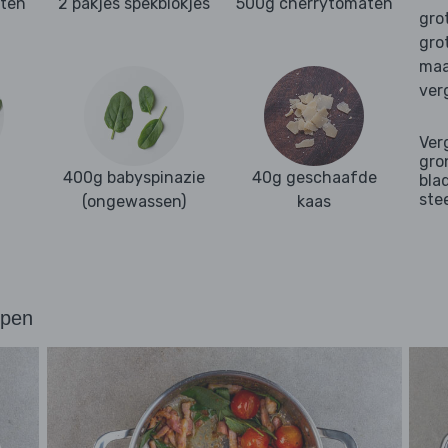
oten
2 pakjes spekblokjes
500g cherrytomaten
gro
gro
maa
ver
Ver
gro
400g babyspinazie
40g geschaafde
bla
ste
(ongewassen)
kaas
ppen