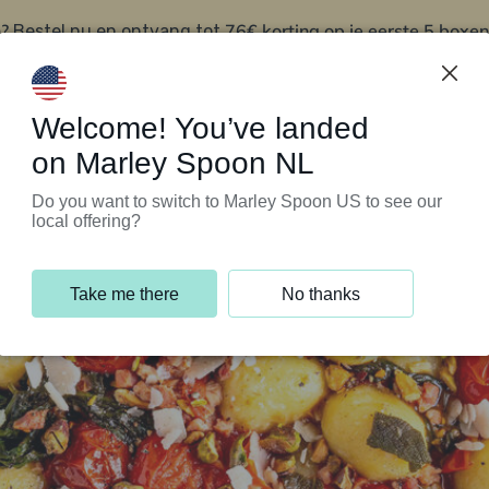
?
76€ korting op je eerste 5 boxen
Bestel nu en ontvang tot
t
Klantenservice
Welcome! You’ve landed
on Marley Spoon NL
Do you want to switch to Marley Spoon US to see our
local offering?
Take me there
No thanks