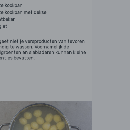
te kookpan
te kookpan met deksel
tbeker
giet
geet niet je versproducten van tevoren
ndig te wassen. Voornamelijk de
dgroenten en slabladeren kunnen kleine
entjes bevatten.