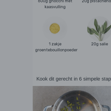
600g gnocchi met
20g pistachen
kaasvulling
1 zakje
20g salie
groentebouillonpoeder
Kook dit gerecht in 6 simpele sta