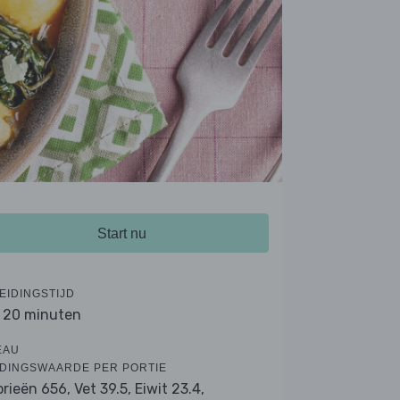
Start nu
EIDINGSTIJD
- 20 minuten
EAU
DINGSWAARDE PER PORTIE
orieën 656,
Vet 39.5,
Eiwit 23.4,