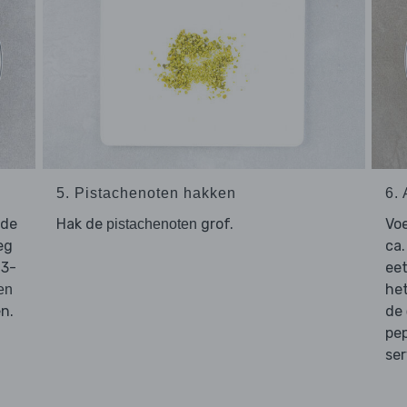
5. Pistachenoten hakken
6.
 de
Hak de
grof.
Vo
pistachenoten
eg
ca.
 3-
eet
het
en
n.
de
pe
ser