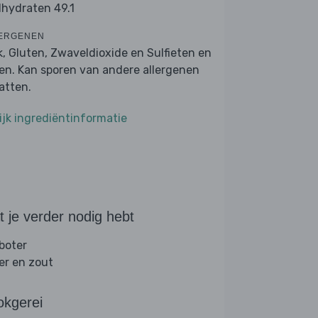
lhydraten 49.1
ERGENEN
k, Gluten, Zwaveldioxide en Sulfieten en
en. Kan sporen van andere allergenen
atten.
ijk ingrediëntinformatie
 je verder nodig hebt
 boter
er en zout
okgerei