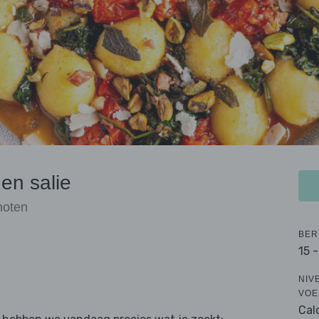
en salie
noten
BER
15 
NIV
VOE
Cal