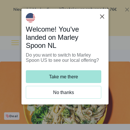
Nieuw bij Marley Spoon?
76€
Bestel nu en ontvang tot
korting op je eerste 5 boxen
.
Inwisselen
Welcome! You’ve
landed on Marley
Spoon NL
Do you want to switch to Marley
Spoon US to see our local offering?
Take me there
No thanks
Deal