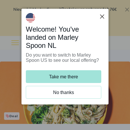
Nieuw bij Marley Spoon?
76€
Bestel nu en ontvang tot
korting op je eerste 5 boxen
.
Inwisselen
Welcome! You’ve
landed on Marley
Spoon NL
Do you want to switch to Marley
Spoon US to see our local offering?
Take me there
No thanks
Deal