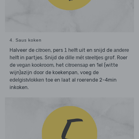
4. Saus koken
Halveer de
, pers
uit en snijd de
citroen
1 helft
andere
in partjes. Snijd de
grof. Roer
helft
dille mét steeltjes
de
, het
en 1el (witte
vegan kookroom
citroensap
wijn)azijn door de koekenpan, voeg de
toe en laat al roerende 2-4min
edelgistvlokken
inkoken.