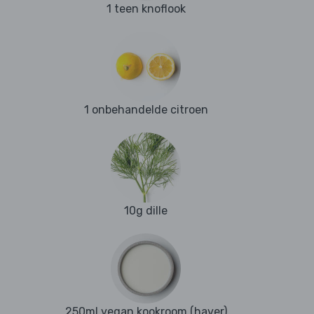
1 teen knoflook
1 onbehandelde citroen
10g dille
250ml vegan kookroom (haver)