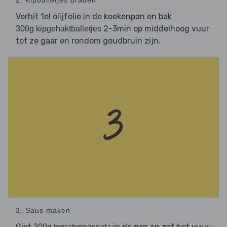
2. Kipballetjes braden
Verhit 1el olijfolie in de koekenpan en bak
2-3min op middelhoog vuur
300g kipgehaktballetjes
tot ze gaar en rondom goudbruin zijn.
3. Saus maken
Giet
in de pan en zet het vuur
300g tomatenpassata