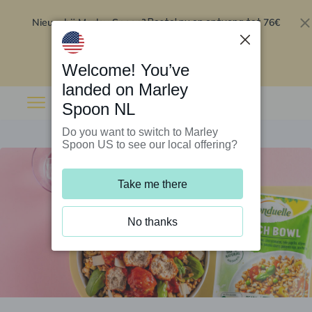
Nieuw bij Marley Spoon?
76€
Bestel nu en ontvang tot
korting op je eerste 5 boxen
.
Inwisselen
Welcome! You’ve
landed on Marley
Spoon NL
Do you want to switch to Marley
Spoon US to see our local offering?
Take me there
No thanks