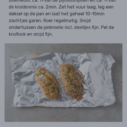
, ca.
en ca.
bloemkool
¾ van de pijnboompitten
¾ van
ca. 2min. Zet het vuur laag, leg een
de kruidenmix
deksel op de pan en laat het geheel 10-15min
zachtjes garen. Roer regelmatig. Snijd
ondertussen de
fijn. Pel de
peterselie incl. steeltjes
en snijd fijn.
knoflook