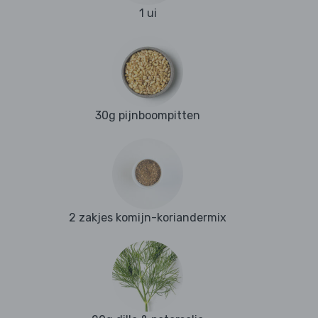
1 ui
30g pijnboompitten
2 zakjes komijn-koriandermix