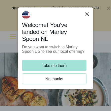
Nieuw bij Marley Spoon?
76€
Bestel nu en ontvang tot
korting op je eerste 5 boxen
.
Inwisselen
Welcome! You’ve
landed on Marley
Spoon NL
Do you want to switch to Marley
Spoon US to see our local offering?
Take me there
No thanks