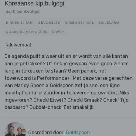
Koreaanse kip bulgogi
met bloemkoolrijst
BINNEN 30 MIN.
GEVOGELTE
ONDER 650KCAL
ZUIVELARM
GOEDE KLIMAATSCORE
EIWIT+
Tafelverhaal
Je agenda puilt alweer uit en er wordt van alle kanten
aan je getrokken? Of heb je gewoon even geen zin om
lang in te keuken te staan? Geen paniek, het
toverwoord is Performance+! Met deze verse gerechten
van Marley Spoon x Goldspoon zet je snel een fijne
maaltijd op tafel zónder in te leveren op kwaliteit. Niks
ingevroren? Check! Eitwit? Check! Smaak? Check! Tijd
bespaard? Dubbel-check! Eet smakelijk.
Gecreëerd door:
Goldspoon