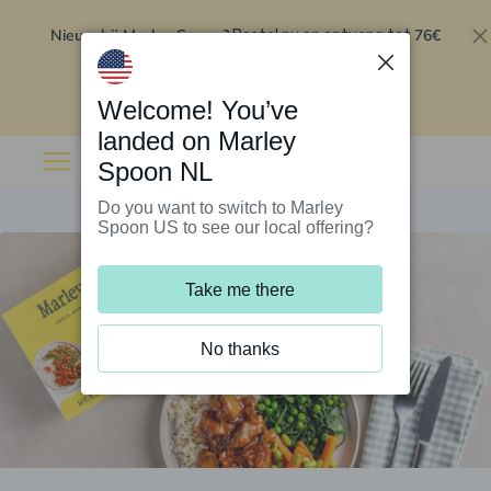
Nieuw bij Marley Spoon?
76€
Bestel nu en ontvang tot
korting op je eerste 5 boxen
.
Inwisselen
Welcome! You’ve
landed on Marley
Spoon NL
Do you want to switch to Marley
Spoon US to see our local offering?
Take me there
No thanks