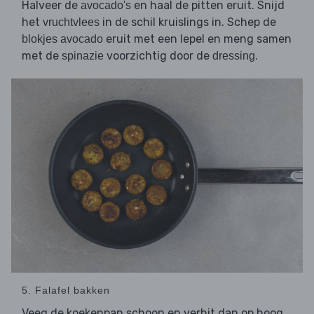
Halveer de
en haal de pitten eruit. Snijd
avocado's
het
in de schil kruislings in. Schep de
vruchtvlees
eruit met een lepel en meng samen
blokjes avocado
met de
voorzichtig door de
.
spinazie
dressing
5. Falafel bakken
Veeg de koekenpan schoon en verhit dan op hoog