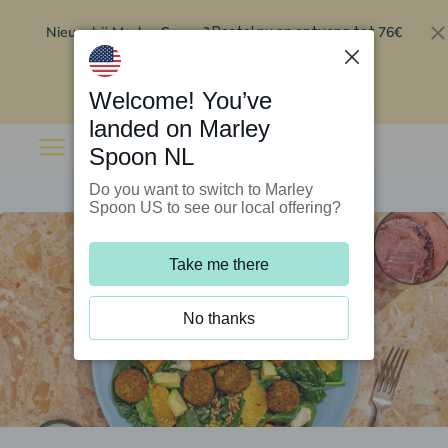
Nieuw bij Marley Spoon?
76€
Bestel nu en ontvang tot
korting op je eerste 5 boxen
.
Inwisselen
Welcome! You’ve
landed on Marley
Spoon NL
Do you want to switch to Marley
Spoon US to see our local offering?
Take me there
No thanks