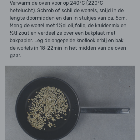
Verwarm de oven voor op 240°C (220°C
hetelucht). Schrob of schil de
, snijd in de
wortels
lengte doormidden en dan in stukjes van ca. 5cm.
Meng de
met 1½el olijfolie, de
en
wortel
kruidenmix
½tl zout en verdeel ze over een bakplaat met
bakpapier. Leg de
erbij en bak
ongepelde knoflook
de
in 18-22min in het midden van de oven
wortels
gaar.