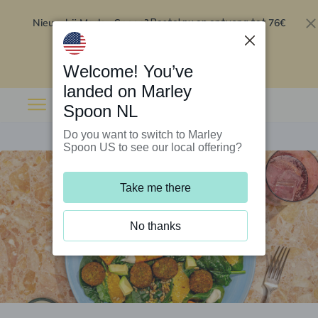
Nieuw bij Marley Spoon?
76€
Bestel nu en ontvang tot
korting op je eerste 5 boxen
.
Inwisselen
Welcome! You’ve
landed on Marley
Spoon NL
Do you want to switch to Marley
Spoon US to see our local offering?
Take me there
No thanks