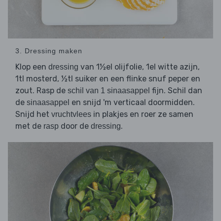
3. Dressing maken
Klop een
van 1½el olijfolie, 1el witte azijn,
dressing
1tl mosterd, ½tl suiker en een flinke snuf peper en
zout. Rasp de
fijn. Schil dan
schil van 1 sinaasappel
de
en snijd 'm verticaal doormidden.
sinaasappel
Snijd het
in plakjes en roer ze samen
vruchtvlees
met de
door de
.
rasp
dressing