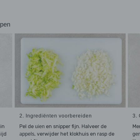
ppen
2. Ingrediënten voorbereiden
3.
 in
Pel de
en snipper fijn. Halveer de
Me
uien
nijd
, verwijder het klokhuis en rasp de
appels
ge