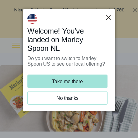
Nieuw bij Marley Spoon?
76€
Bestel nu en ontvang tot
korting op je eerste 5 boxen
.
Inwisselen
Welcome! You’ve
landed on Marley
Spoon NL
Do you want to switch to Marley
Spoon US to see our local offering?
Take me there
No thanks