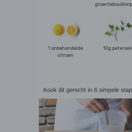
groentebouillon
1 onbehandelde
10g peterseli
citroen
Kook dit gerecht in 6 simpele sta