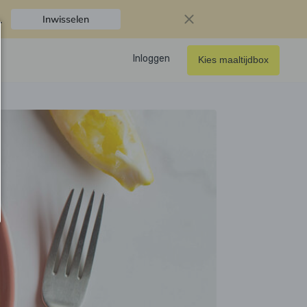
.
Inwisselen
Inloggen
Kies maaltijdbox