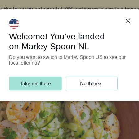
?
76€ korting op je eerste 5 boxen
Bestel nu en ontvang tot
t
Klantenservice
Welcome! You’ve landed
on Marley Spoon NL
Do you want to switch to Marley Spoon US to see our
local offering?
Take me there
No thanks