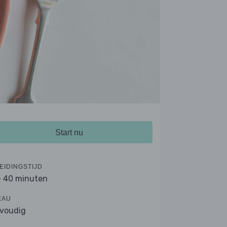
Start nu
EIDINGSTIJD
- 40 minuten
EAU
voudig