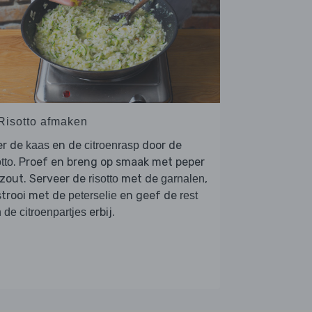
 Risotto afmaken
er de
en de
door de
kaas
citroenrasp
. Proef en breng op smaak met peper
otto
zout. Serveer de
met de
,
risotto
garnalen
strooi met de
en geef de
peterselie
rest
erbij.
 de citroenpartjes