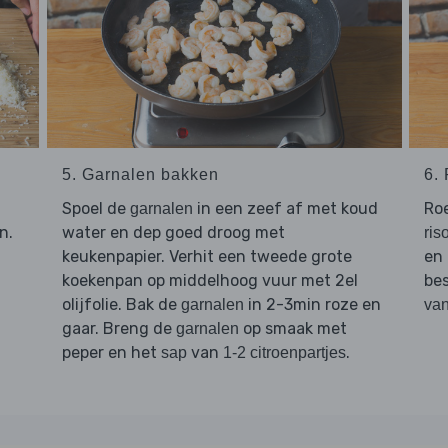
5. Garnalen bakken
6.
Spoel de
in een zeef af met koud
Ro
garnalen
jn.
water en dep goed droog met
ris
keukenpapier. Verhit een tweede grote
en 
koekenpan op middelhoog vuur met 2el
be
olijfolie. Bak de
in 2-3min roze en
garnalen
van
gaar. Breng de
op smaak met
garnalen
peper en het
van
.
sap
1-2 citroenpartjes