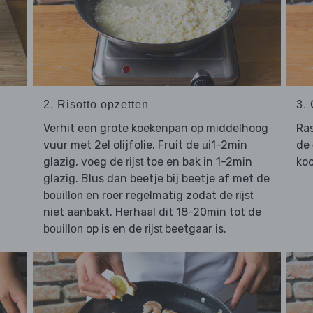
2. Risotto opzetten
3.
Verhit een grote koekenpan op middelhoog
Ra
vuur met 2el olijfolie. Fruit de
1-2min
de
ui
glazig, voeg de
toe en bak in 1-2min
koo
rijst
glazig. Blus dan beetje bij beetje af met de
en roer regelmatig zodat de
bouillon
rijst
niet aanbakt. Herhaal dit 18-20min tot de
op is en de
beetgaar is.
bouillon
rijst