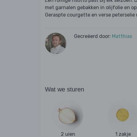
Een romige risotto past bij elk seizoen. 
met garnalen gebakken in olijfolie en o
Geraspte courgette en verse peterselie 
Gecreëerd door:
Matthias
Wat we sturen
2 uien
1 zakje