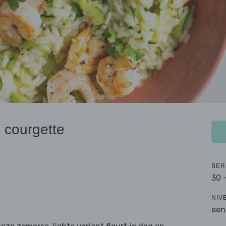
 courgette
BER
30 
NIV
een