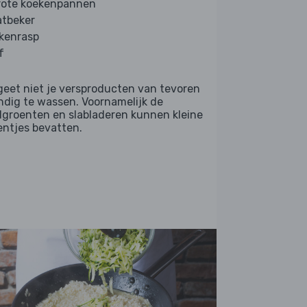
rote koekenpannen
tbeker
kenrasp
f
geet niet je versproducten van tevoren
ndig te wassen. Voornamelijk de
dgroenten en slabladeren kunnen kleine
entjes bevatten.