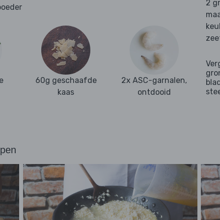
2 g
poeder
maa
keu
zee
Ver
gro
e
60g geschaafde
2x ASC-garnalen,
bla
ste
kaas
ontdooid
ppen