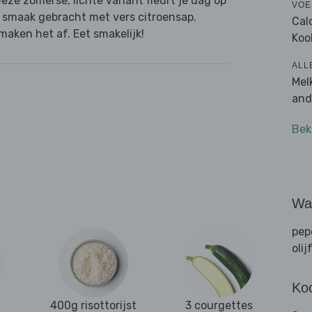
Deze zomerse, lichte variant fleurt je dag op
VOE
p smaak gebracht met vers citroensap.
Cal
maken het af. Eet smakelijk!
Koo
ALL
Mel
and
Bek
Wat
pep
olij
Ko
400g risottorijst
3 courgettes