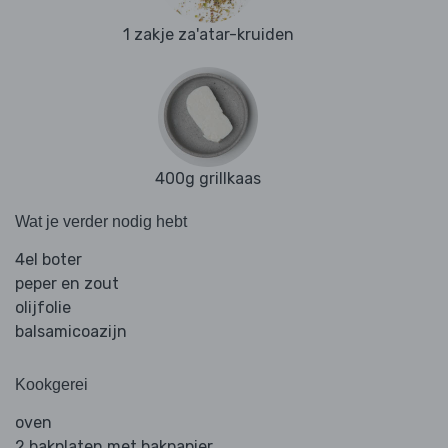
1 zakje za'atar-kruiden
400g grillkaas
Wat je verder nodig hebt
4el boter
peper en zout
olijfolie
balsamicoazijn
Kookgerei
oven
2 bakplaten met bakpapier