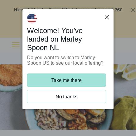
Nieuw bij Marley Spoon?
76€
Bestel nu en ontvang tot
korting op je eerste 5 boxen
.
Inwisselen
Welcome! You’ve
landed on Marley
Spoon NL
Do you want to switch to Marley
Spoon US to see our local offering?
Take me there
No thanks