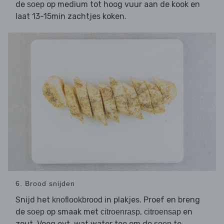
de
op medium tot hoog vuur aan de kook en
soep
laat 13-15min zachtjes koken.
6. Brood snijden
Snijd het
in plakjes. Proef en breng
knoflookbrood
de
op smaak met
,
en
soep
citroenrasp
citroensap
zout. Voeg evt. wat water toe om de
te
soep