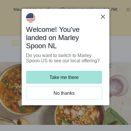
Nieuw bij Marley Spoon?
76€
Bestel nu en ontvang tot
korting op je eerste 5 boxen
.
Inwisselen
Welcome! You’ve
landed on Marley
Spoon NL
Do you want to switch to Marley
Spoon US to see our local offering?
Take me there
No thanks