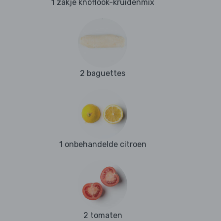
1 zakje knoflook-kruidenmix
2 baguettes
1 onbehandelde citroen
2 tomaten