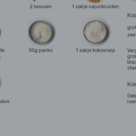
2 bosuien
1 zakje cajunkruiden
Ko
gro
zee
de
50g panko
1 zakje kokosrasp
Ver
gro
s
bla
ste
Koo
Geb
isaus
roe