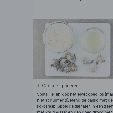
4. Garnalen paneren
Splits 1 ei en klop het eiwit goed los (ma
niet schuimend). Meng de
met de
panko
. Spoel de
in een zeef
kokosrasp
garnalen
met koud water en dep goed droog met