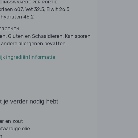
DINGSWAARDE PER PORTIE
orieën 607,
Vet 32.5,
Eiwit 26.5,
lhydraten 46.2
ERGENEN
ren, Gluten en Schaaldieren. Kan sporen
 andere allergenen bevatten.
ijk ingrediëntinformatie
 je verder nodig hebt
er en zout
ntaardige olie
jn