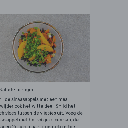
 Salade mengen
il de
met een mes,
sinaasappels
wijder ook het witte deel. Snijd het
tussen de vliesjes uit. Voeg de
chtvlees
met het
, de
aasappel
vrijgekomen sap
en 2el azijn aan groentekom toe.
ui