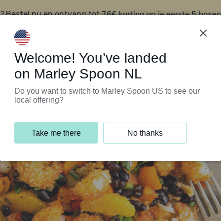
?
76€ korting op je eerste 5 boxen
Bestel nu en ontvang tot
t
Klantenservice
Welcome! You’ve landed
on Marley Spoon NL
Do you want to switch to Marley Spoon US to see our
local offering?
Take me there
No thanks