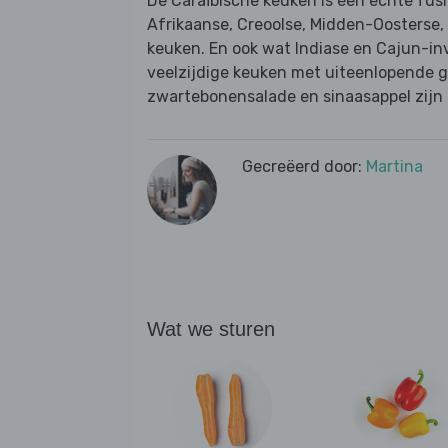
De Caraïbische keuken is een echte fus
Afrikaanse, Creoolse, Midden-Oosterse,
keuken. En ook wat Indiase en Cajun-inv
veelzijdige keuken met uiteenlopende g
zwartebonensalade en sinaasappel zijn e
Gecreëerd door:
Martina
Wat we sturen