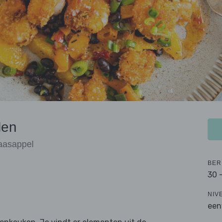
len
aasappel
BER
30 
NIV
een