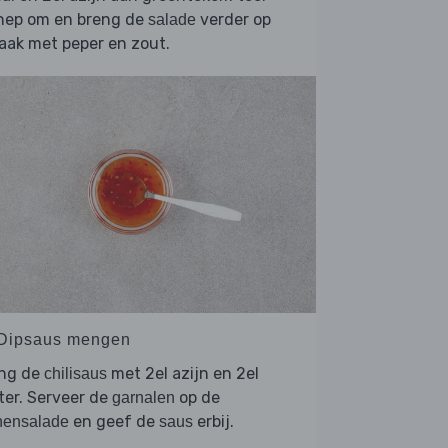
hep om en breng de
verder op
salade
aak met peper en zout.
 Dipsaus mengen
ng de
met 2el azijn en 2el
chilisaus
er. Serveer de
op de
garnalen
en geef de
erbij.
nensalade
saus