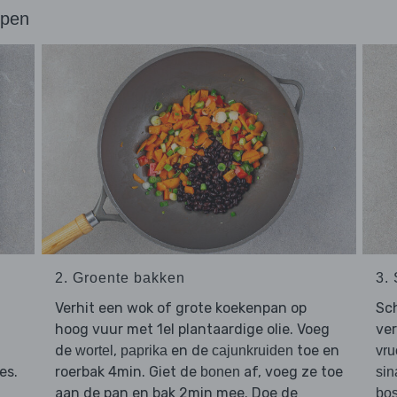
ppen
2. Groente bakken
3.
Verhit een wok of grote koekenpan op
Sch
hoog vuur met 1el plantaardige olie. Voeg
ver
de
,
en de
toe en
wortel
paprika
cajunkruiden
vru
es.
roerbak 4min. Giet de
af, voeg ze toe
bonen
sin
aan de pan en bak 2min mee. Doe de
bos