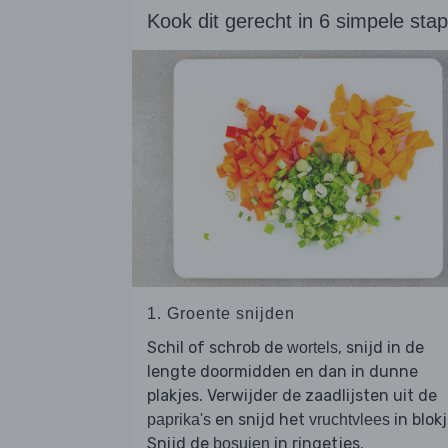
Kook dit gerecht in 6 simpele sta
1. Groente snijden
Schil of schrob de
, snijd in de
wortels
lengte doormidden en dan in dunne
plakjes. Verwijder de zaadlijsten uit de
en snijd het
in blokj
paprika's
vruchtvlees
Snijd de
in ringetjes.
bosuien