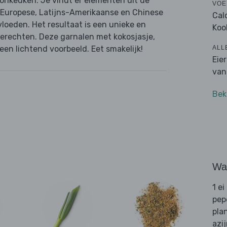
ionkeuken. Je vindt er elementen uit de
VOE
 Europese, Latijns-Amerikaanse en Chinese
Cal
loeden. Het resultaat is een unieke en
Koo
erechten. Deze garnalen met kokosjasje,
ALL
en lichtend voorbeeld. Eet smakelijk!
Eie
van
Bek
Wat
1 ei
pep
pla
azi