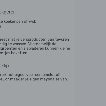
okgerei
te koekenpan of wok
f
geet niet je versproducten van tevoren
ndig te wassen. Voornamelijk de
dgroenten en slabladeren kunnen kleine
entjes bevatten.
ktip
ruik het eigeel voor een omelet of
rei, of maak er je eigen mayonaise van.