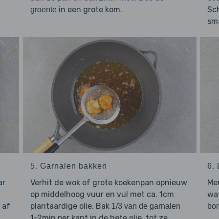
in een grote kom.
Sc
groente
sm
5. Garnalen bakken
6.
ar
Verhit de wok of grote koekenpan opnieuw
Me
op middelhoog vuur en vul met ca. 1cm
wat
 af
plantaardige olie. Bak
1/3 van de garnalen
bo
1-2min per kant in de hete olie, tot ze