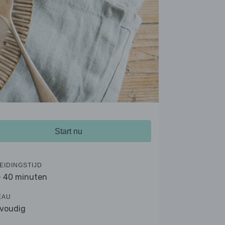
Start nu
EIDINGSTIJD
- 40 minuten
EAU
voudig