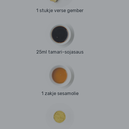
1 stukje verse gember
25ml tamari-sojasaus
1 zakje sesamolie