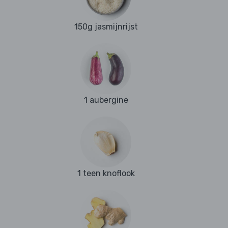
150g jasmijnrijst
1 aubergine
1 teen knoflook