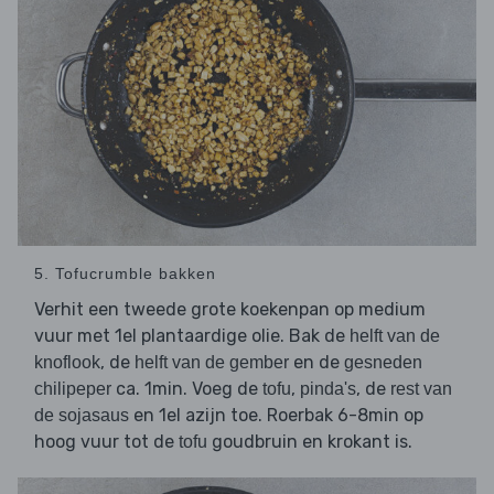
5. Tofucrumble bakken
Verhit een tweede grote koekenpan op medium
vuur met 1el plantaardige olie. Bak de
helft van de
, de
en de
knoflook
helft van de gember
gesneden
ca. 1min. Voeg de
,
, de
chilipeper
tofu
pinda's
rest van
en 1el azijn toe. Roerbak 6-8min op
de sojasaus
hoog vuur tot de
goudbruin en krokant is.
tofu