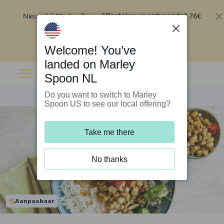
Nieuw bij Marley Spoon?
76€
Bestel nu en ontvang tot
korting op je eerste 5 boxen
.
Inwisselen
Welcome! You’ve
landed on Marley
Spoon NL
Do you want to switch to Marley
Spoon US to see our local offering?
Take me there
No thanks
Aanpasbaar