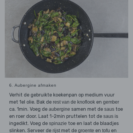
6. Aubergine afmaken
Verhit de gebruikte koekenpan op medium vuur
met 1el olie. Bak de
en
rest van de knoflook
gember
ca. 1min. Voeg de
samen met de
toe
aubergine
saus
en roer door. Laat 1-2min pruttelen tot de
is
saus
ingedikt. Voeg de
toe en laat de blaadjes
spinazie
slinken. Serveer de
met de
en
en
rijst
groente
tofu