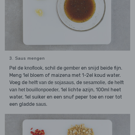
3. Saus mengen
Pel de
, schil de
en snijd beide fijn.
knoflook
gember
Meng 1el bloem of maizena met 1-2el koud water.
Voeg de
, de
, de
helft van de sojasaus
sesamolie
helft
, 1el lichte azijn, 100ml heet
van het bouillonpoeder
water, 1el suiker en een snuf peper toe en roer tot
een gladde
.
saus