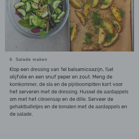
6. Salade maken
Klop een
van 1el balsamicoazijn, ½el
dressing
olijfolie en een snuf peper en zout. Meng de
, de
en de
kort voor
komkommer
sla
pijnboompitten
het serveren met de
. Hussel de
dressing
aardappels
om met het
en de
. Serveer de
citroensap
dille
en de
met de
en
gehaktballetjes
tomaten
aardappels
de
.
salade