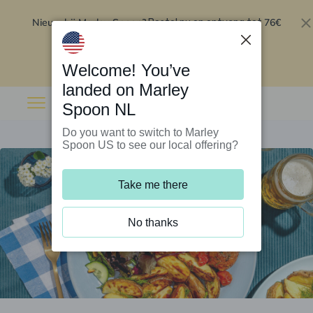
Nieuw bij Marley Spoon?
76€
Bestel nu en ontvang tot
korting op je eerste 5 boxen
.
Inwisselen
Welcome! You’ve
landed on Marley
Spoon NL
Do you want to switch to Marley
Spoon US to see our local offering?
Take me there
No thanks